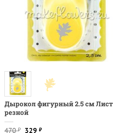
Дырокол фигурный 2.5 см Лист
резной
Первоначальная
Текущая
470
329
₽
₽