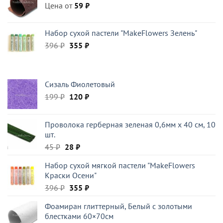
Цена от
59
₽
Набор сухой пастели "MakeFlowers Зелень"
Первоначальная
Текущая
396
₽
355
₽
цена
цена:
составляла
355 ₽.
396 ₽.
Сизаль Фиолетовый
Первоначальная
Текущая
199
₽
120
₽
цена
цена:
составляла
120 ₽.
Проволока герберная зеленая 0,6мм x 40 см, 10
199 ₽.
шт.
Первоначальная
Текущая
45
₽
28
₽
цена
цена:
Набор сухой мягкой пастели "MakeFlowers
составляла
28 ₽.
Краски Осени"
45 ₽.
Первоначальная
Текущая
396
₽
355
₽
цена
цена:
Фоамиран глиттерный, Белый c золотыми
составляла
355 ₽.
блестками 60×70см
396 ₽.