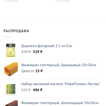
В КОРЗИНУ
В КОРЗИНУ
РАСПРОДАЖА
Дырокол фигурный 2.5 см Ель
Первоначальная
Текущая
470
₽
329
₽
цена
цена:
составляла
329 ₽.
Фоамиран глиттерный, Оранжевый 20×30см
470 ₽.
Цена от
23
₽
Набор масляной пастели "MakeFlowers Листва"
Первоначальная
Текущая
522
₽
486
₽
цена
цена:
составляла
486 ₽.
Фоамиран глиттерный, Шоколадный 50x50см
522 ₽.