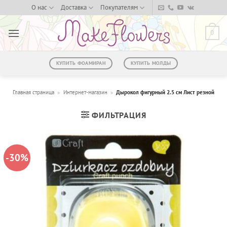
Skip
О нас
Доставка
Покупателям
to
content
0
КУПИТЬ ФОАМИРАН
КУПИТЬ МОЛДЫ
Главная страница
»
Интернет-магазин
»
Дырокол фигурный 2.5 см Лист резной
ФИЛЬТРАЦИЯ
-30%