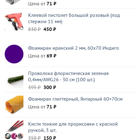
Цена от
71
₽
Клеевой пистолет большой розовый (под
стержни 11 мм)
Первоначальная
Текущая
830
₽
450
₽
цена
цена:
составляла
450 ₽.
Фоамиран иранский 2 мм, 60х70 Индиго
830 ₽.
Цена от
69
₽
Проволока флористическая зеленая
0,4мм/AWG26 - 30 см (100 шт.)
Первоначальная
Текущая
395
₽
300
₽
цена
цена:
Фоамиран глиттерный, Янтарный 60×70см
составляла
300 ₽.
Цена от
395 ₽.
71
₽
Кисти тонкие для прорисовки с красной
ручкой, 3 шт.
Первоначальная
Текущая
350
₽
150
₽