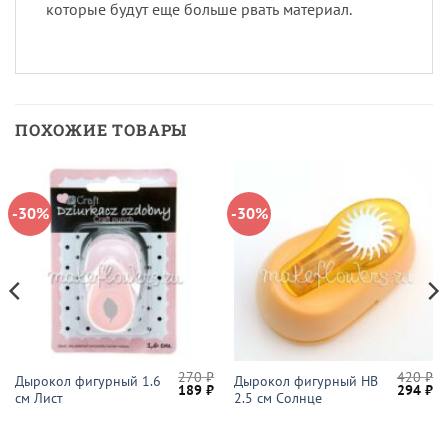
которые будут еще больше рвать материал.
ПОХОЖИЕ ТОВАРЫ
-30%
-30%
270
₽
420
₽
Дырокол фигурный 1.6
Дырокол фигурный HB
начальная
Текущая
Первоначальная
Текущая
Первон
Те
189
₽
294
₽
см Лист
2.5 см Солнце
цена:
цена
цена:
цена
це
ляла
189 ₽.
составляла
189 ₽.
составл
29
270 ₽.
420 ₽.