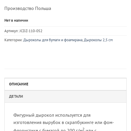
цена
цена:
Производство Польша
составляла
329 ₽.
470 ₽.
Нет в наличии
Артикул:
JCDZ-110-052
Категории:
Дыроколы для бумаги и фоамирана
,
Дыроколы 2,5 см
ОПИСАНИЕ
ДЕТАЛИ
Фигурный дырокол используется для
изготовления вырубок в скрапбукинге или фом-
2
флористике с бумагой до 200 г/м
или с