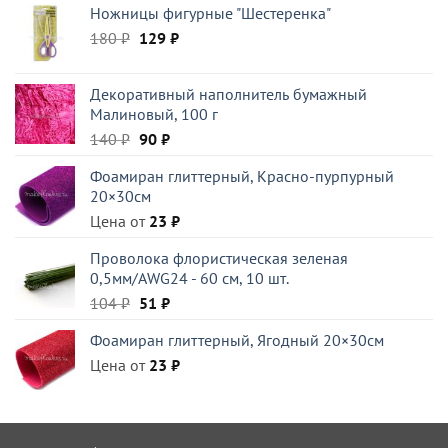
Ножницы фигурные "Шестеренка"
Первоначальная
Текущая
180
₽
129
₽
цена
цена:
составляла
129 ₽.
Декоративный наполнитель бумажный
180 ₽.
Малиновый, 100 г
Первоначальная
Текущая
140
₽
90
₽
цена
цена:
Фоамиран глиттерный, Красно-пурпурный
составляла
90 ₽.
20×30см
140 ₽.
Цена от
23
₽
Проволока флористическая зеленая
0,5мм/AWG24 - 60 см, 10 шт.
Первоначальная
Текущая
104
₽
51
₽
цена
цена:
Фоамиран глиттерный, Ягодный 20×30см
составляла
51 ₽.
Цена от
104 ₽.
23
₽