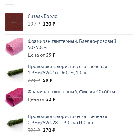
Сизаль Бордо
Первоначальная
Текущая
199
₽
120
₽
цена
цена:
составляла
120 ₽.
Фоамиран глиттерный, Бледно-розовый
199 ₽.
50×50см
Цена от
59
₽
Проволока флористическая зеленая
1,3мм/AWG16 - 60 см, 10 шт.
Первоначальная
Текущая
221
₽
59
₽
цена
цена:
Фоамиран глиттерный, Фуксия 40x60см
составляла
59 ₽.
Цена от
221 ₽.
53
₽
Проволока флористическая зеленая
0,3мм/AWG28 — 30 см (100 шт.)
Первоначальная
Текущая
395
₽
270
₽
цена
цена: