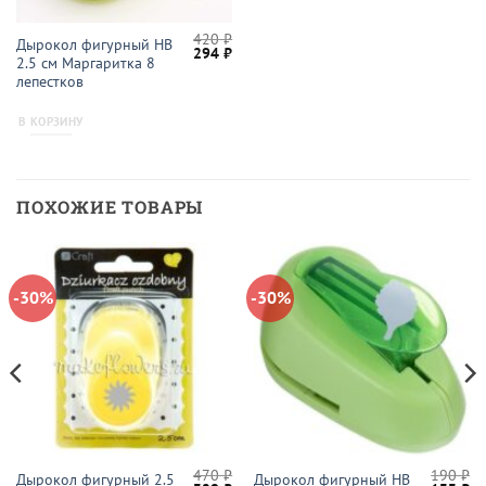
420
₽
Дырокол фигурный HB
Первоначальная
Текущая
294
₽
2.5 см Маргаритка 8
цена
цена:
составляла
294 ₽.
лепестков
420 ₽.
В КОРЗИНУ
ПОХОЖИЕ ТОВАРЫ
-30%
-30%
470
₽
190
₽
Дырокол фигурный 2.5
Дырокол фигурный HB