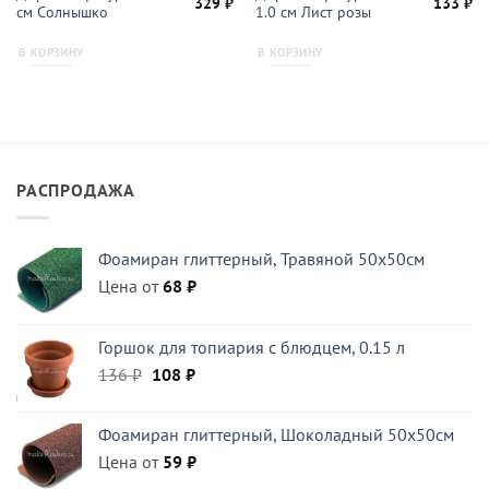
начальная
Текущая
Первоначальная
Текущая
Первон
Те
329
₽
133
₽
см Солнышко
1.0 см Лист розы
цена:
цена
цена:
цена
це
ляла
329 ₽.
составляла
329 ₽.
составл
13
470 ₽.
190 ₽.
В КОРЗИНУ
В КОРЗИНУ
РАСПРОДАЖА
Фоамиран глиттерный, Травяной 50x50см
Цена от
68
₽
Горшок для топиария с блюдцем, 0.15 л
Первоначальная
Текущая
136
₽
108
₽
цена
цена:
составляла
108 ₽.
Фоамиран глиттерный, Шоколадный 50x50см
136 ₽.
Цена от
59
₽