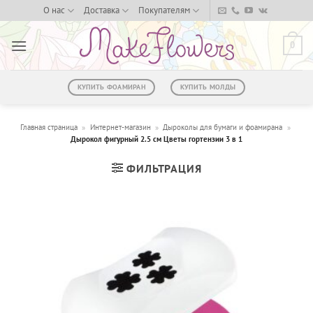
Skip
О нас
Доставка
Покупателям
to
content
0
КУПИТЬ ФОАМИРАН
КУПИТЬ МОЛДЫ
Главная страница
»
Интернет-магазин
»
Дыроколы для бумаги и фоамирана
»
Дырокол фигурный 2.5 см Цветы гортензии 3 в 1
ФИЛЬТРАЦИЯ