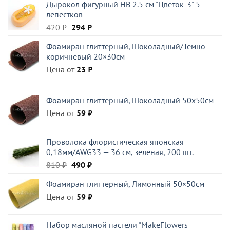
Дырокол фигурный HB 2.5 см "Цветок-3" 5
лепестков
Первоначальная
Текущая
420
₽
294
₽
цена
цена:
Фоамиран глиттерный, Шоколадный/Темно-
составляла
294 ₽.
коричневый 20×30см
420 ₽.
Цена от
23
₽
Фоамиран глиттерный, Шоколадный 50x50см
Цена от
59
₽
Проволока флористическая японская
0,18мм/AWG33 — 36 см, зеленая, 200 шт.
Первоначальная
Текущая
810
₽
490
₽
цена
цена:
Фоамиран глиттерный, Лимонный 50×50см
составляла
490 ₽.
Цена от
810 ₽.
59
₽
Набор масляной пастели "MakeFlowers