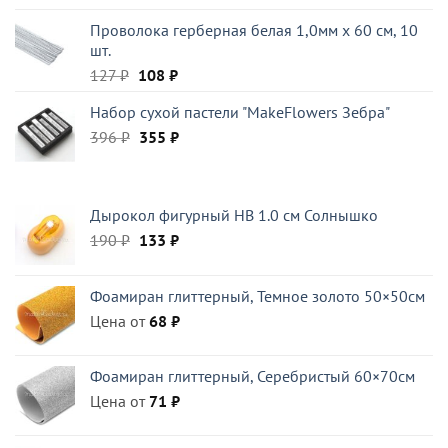
Проволока герберная белая 1,0мм x 60 см, 10
шт.
Первоначальная
Текущая
127
₽
108
₽
цена
цена:
Набор сухой пастели "MakeFlowers Зебра"
составляла
108 ₽.
Первоначальная
Текущая
396
₽
127 ₽.
355
₽
цена
цена:
составляла
355 ₽.
396 ₽.
Дырокол фигурный HB 1.0 см Солнышко
Первоначальная
Текущая
190
₽
133
₽
цена
цена:
составляла
133 ₽.
Фоамиран глиттерный, Темное золото 50×50см
190 ₽.
Цена от
68
₽
Фоамиран глиттерный, Серебристый 60×70см
Цена от
71
₽