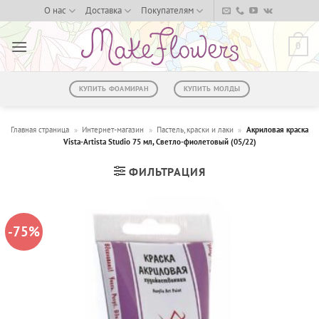
Skip
О нас
Доставка
Покупателям
to
content
0
КУПИТЬ ФОАМИРАН
КУПИТЬ МОЛДЫ
Главная страница
»
Интернет-магазин
»
Пастель, краски и лаки
»
Акриловая краска
Vista-Artista Studio 75 мл, Светло-фиолетовый (05/22)
ФИЛЬТРАЦИЯ
-75%