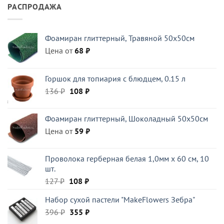
РАСПРОДАЖА
Фоамиран глиттерный, Травяной 50x50см
Цена от
68
₽
Горшок для топиария с блюдцем, 0.15 л
Первоначальная
Текущая
136
₽
108
₽
цена
цена:
составляла
108 ₽.
Фоамиран глиттерный, Шоколадный 50x50см
136 ₽.
Цена от
59
₽
Проволока герберная белая 1,0мм x 60 см, 10
шт.
Первоначальная
Текущая
127
₽
108
₽
цена
цена:
Набор сухой пастели "MakeFlowers Зебра"
составляла
108 ₽.
Первоначальная
Текущая
396
₽
127 ₽.
355
₽
цена
цена: