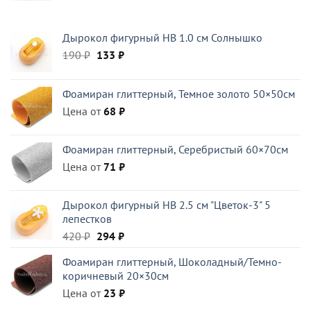
составляла
355 ₽.
396 ₽.
Дырокол фигурный HB 1.0 см Солнышко
Первоначальная
Текущая
190
₽
133
₽
цена
цена:
составляла
133 ₽.
Фоамиран глиттерный, Темное золото 50×50см
190 ₽.
Цена от
68
₽
Фоамиран глиттерный, Серебристый 60×70см
Цена от
71
₽
Дырокол фигурный HB 2.5 см "Цветок-3" 5
лепестков
Первоначальная
Текущая
420
₽
294
₽
цена
цена:
Фоамиран глиттерный, Шоколадный/Темно-
составляла
294 ₽.
коричневый 20×30см
420 ₽.
Цена от
23
₽