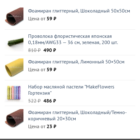
Фоамиран глиттерный, Шоколадный 50x50см
Цена от
59
₽
Проволока флористическая японская
0,18мм/AWG33 — 36 см, зеленая, 200 шт.
Первоначальная
Текущая
810
₽
490
₽
цена
цена:
Фоамиран глиттерный, Лимонный 50×50см
составляла
490 ₽.
Цена от
810 ₽.
59
₽
Набор масляной пастели "MakeFlowers
Гортензия"
Первоначальная
Текущая
522
₽
486
₽
цена
цена:
Фоамиран глиттерный, Шоколадный/Темно-
составляла
486 ₽.
коричневый 20×30см
522 ₽.
Цена от
23
₽