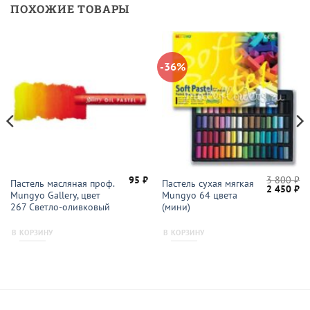
ПОХОЖИЕ ТОВАРЫ
-36%
95
₽
3 800
₽
Пастель масляная проф.
Пастель сухая мягкая
Первонач
Те
2 450
₽
Mungyo Gallery, цвет
Mungyo 64 цвета
цена
це
составлял
2
267 Светло-оливковый
(мини)
3
45
800 ₽.
В КОРЗИНУ
В КОРЗИНУ