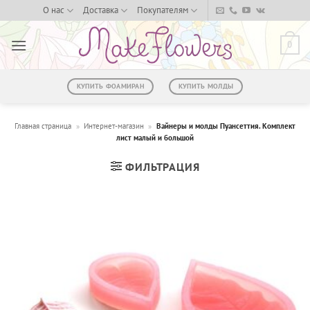
Skip
О нас
Доставка
Покупателям
to
content
0
КУПИТЬ ФОАМИРАН
КУПИТЬ МОЛДЫ
Главная страница
»
Интернет-магазин
»
Вайнеры и молды Пуансеттия. Комплект
лист малый и большой
ФИЛЬТРАЦИЯ