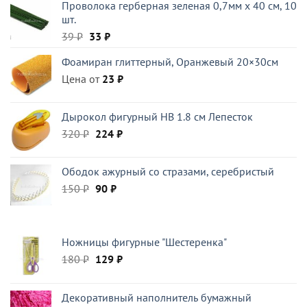
Проволока герберная зеленая 0,7мм x 40 см, 10
составляла
300 ₽.
шт.
395 ₽.
Первоначальная
Текущая
39
₽
33
₽
цена
цена:
Фоамиран глиттерный, Оранжевый 20×30см
составляла
33 ₽.
Цена от
39 ₽.
23
₽
Дырокол фигурный HB 1.8 см Лепесток
Первоначальная
Текущая
320
₽
224
₽
цена
цена:
составляла
224 ₽.
Ободок ажурный со стразами, серебристый
320 ₽.
Первоначальная
Текущая
150
₽
90
₽
цена
цена:
составляла
90 ₽.
150 ₽.
Ножницы фигурные "Шестеренка"
Первоначальная
Текущая
180
₽
129
₽
цена
цена:
составляла
129 ₽.
Декоративный наполнитель бумажный
180 ₽.