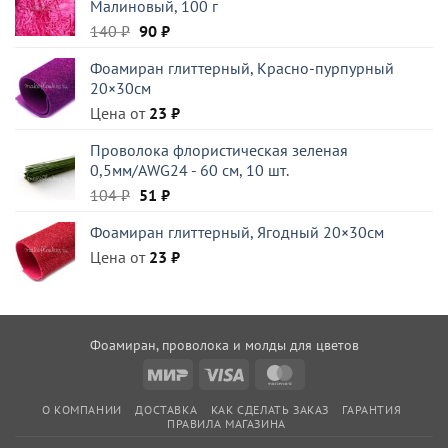
Малиновый, 100 г
Первоначальная
Текущая
140
₽
90
₽
цена
цена:
Фоамиран глиттерный, Красно-пурпурный
составляла
90 ₽.
20×30см
140 ₽.
Цена от
23
₽
Проволока флористическая зеленая
0,5мм/AWG24 - 60 см, 10 шт.
Первоначальная
Текущая
104
₽
51
₽
цена
цена:
Фоамиран глиттерный, Ягодный 20×30см
составляла
51 ₽.
Цена от
104 ₽.
23
₽
Фоамиран, проволока и молды для цветов
Mir
Visa
MasterCard
О КОМПАНИИ
ДОСТАВКА
КАК СДЕЛАТЬ ЗАКАЗ
ГАРАНТИЯ
ПРАВИЛА МАГАЗИНА