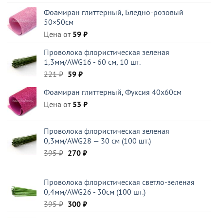
составляла
120 ₽.
Фоамиран глиттерный, Бледно-розовый
199 ₽.
50×50см
Цена от
59
₽
Проволока флористическая зеленая
1,3мм/AWG16 - 60 см, 10 шт.
Первоначальная
Текущая
221
₽
59
₽
цена
цена:
Фоамиран глиттерный, Фуксия 40x60см
составляла
59 ₽.
Цена от
221 ₽.
53
₽
Проволока флористическая зеленая
0,3мм/AWG28 — 30 см (100 шт.)
Первоначальная
Текущая
395
₽
270
₽
цена
цена:
составляла
270 ₽.
Проволока флористическая светло-зеленая
395 ₽.
0,4мм/AWG26 - 30см (100 шт.)
Первоначальная
Текущая
395
₽
300
₽
цена
цена: