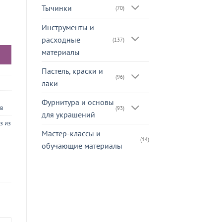
Тычинки
(70)
Инструменты и
я, лепесток
расходные
(137)
материалы
Пастель, краски и
(96)
лаки
Фурнитура и основы
в
(93)
для украшений
з из
Мастер-классы и
(14)
обучающие материалы