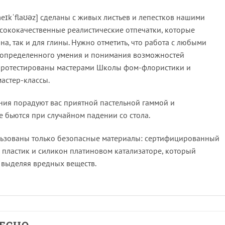
ɪkˈflaʊəz] сделаны с живых листьев и лепестков нашими
ысококачественные реалистические отпечатки, которые
а, так и для глины. Нужно отметить, что работа с любыми
т определенного умения и понимания возможностей
 протестированы мастерами Школы фом-флористики и
мастер-классы.
ия порадуют вас приятной пастельной гаммой и
 бьются при случайном падении со стола.
льзованы только безопасные материалы: сертифицированный
пластик и силикон платиновом катализаторе, который
 выделяя вредных веществ.