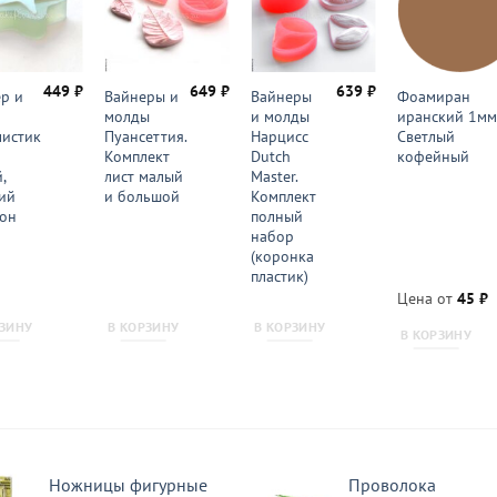
449
₽
649
₽
639
₽
р и
Вайнеры и
Вайнеры
Фоамиран
молды
и молды
иранский 1м
истик
Пуансеттия.
Нарцисс
Светлый
Комплект
Dutch
кофейный
,
лист малый
Master.
ий
и большой
Комплект
он
полный
набор
(коронка
пластик)
Цена от
45
₽
РЗИНУ
В КОРЗИНУ
В КОРЗИНУ
В КОРЗИНУ
Ножницы фигурные
Проволока