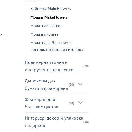
Вайнеры MakeFlowers
Молды MakeFlowers
Молды лепестков
Молды листьев
 с
Молды для больших и
ростовых цветов из изолона
Полимерная глина и
(20)
инструменты для лепки
Дыроколы для
(20)
бумаги и фоамирана
Фоамиран для
(20)
больших цветов
Интерьер, декор и упаковка
(30)
подарков