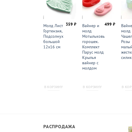
359
₽
499
₽
Молд Лист
Вайнер и
Вайне
Гортензия,
молд
молд
Подсолнух
Мотыльковый
Чашел
большой
горошек.
Розы
12х16 см
Комплект
малый
Парус молд и
жестк
Крылья
силик
вайнер с
молдом
В КОРЗИНУ
В КОРЗИНУ
В КО
РАСПРОДАЖА