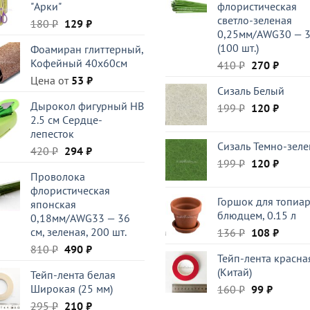
"Арки"
флористическая
светло-зеленая
Первоначальная
Текущая
180
₽
129
₽
0,25мм/AWG30 — 
цена
цена:
(100 шт.)
Фоамиран глиттерный,
составляла
129 ₽.
Кофейный 40x60см
Первоначал
Текущ
410
₽
270
₽
180 ₽.
цена
цена:
Цена от
53
₽
Сизаль Белый
составляла
270 ₽.
Дырокол фигурный HB
Первоначал
Текущ
199
₽
410 ₽.
120
₽
2.5 см Cердце-
цена
цена:
лепесток
составляла
120 ₽.
Сизаль Темно-зел
Первоначальная
Текущая
420
₽
294
₽
199 ₽.
Первоначал
Текущ
199
₽
120
₽
цена
цена:
Проволока
цена
цена:
составляла
294 ₽.
флористическая
составляла
120 ₽.
420 ₽.
Горшок для топиар
японская
199 ₽.
блюдцем, 0.15 л
0,18мм/AWG33 — 36
см, зеленая, 200 шт.
Первоначал
Текущ
136
₽
108
₽
цена
цена:
Первоначальная
Текущая
810
₽
490
₽
Тейп-лента красна
составляла
108 ₽.
цена
цена:
(Китай)
Тейп-лента белая
136 ₽.
составляла
490 ₽.
Широкая (25 мм)
Первоначал
Текуща
160
₽
99
₽
810 ₽.
цена
цена:
Первоначальная
Текущая
295
₽
210
₽