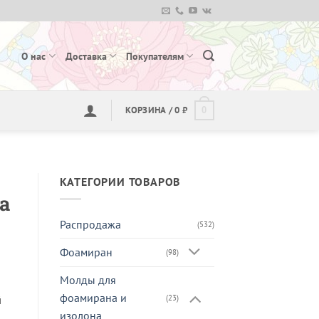
О нас
Доставка
Покупателям
КОРЗИНА /
0
₽
0
КАТЕГОРИИ ТОВАРОВ
а
Распродажа
(532)
Фоамиран
(98)
Молды для
фоамирана и
й
(23)
изолона