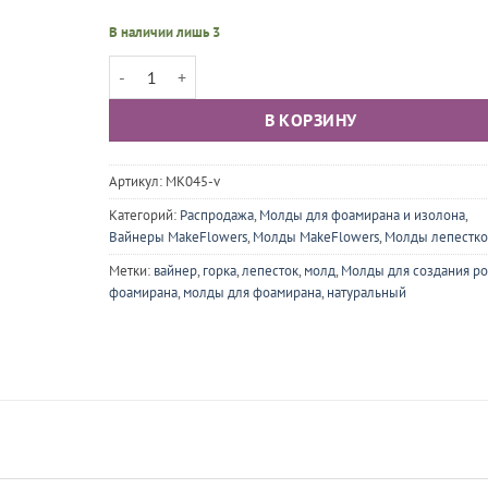
В наличии лишь 3
Количество товара Вайнер и молд Роза горка маленька
В КОРЗИНУ
Артикул:
MK045-v
Категорий:
Распродажа
,
Молды для фоамирана и изолона
,
Вайнеры MakeFlowers
,
Молды MakeFlowers
,
Молды лепестко
Метки:
вайнер
,
горка
,
лепесток
,
молд
,
Молды для создания ро
фоамирана
,
молды для фоамирана
,
натуральный