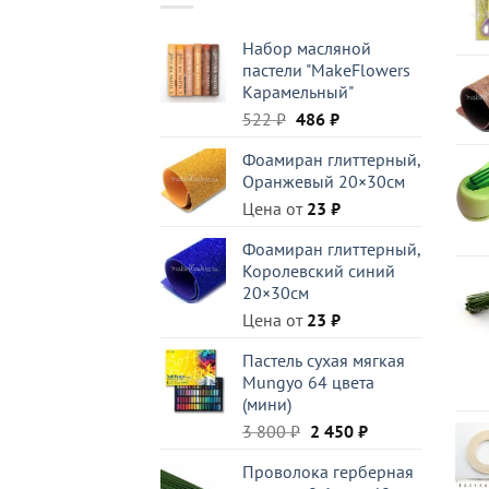
Набор масляной
пастели "MakeFlowers
Карамельный"
Первоначальная
Текущая
522
₽
486
₽
цена
цена:
Фоамиран глиттерный,
составляла
486 ₽.
Оранжевый 20×30см
522 ₽.
Цена от
23
₽
Фоамиран глиттерный,
Королевский синий
20×30см
Цена от
23
₽
Пастель сухая мягкая
Mungyo 64 цвета
(мини)
Первоначальная
Текущая
3 800
₽
2 450
₽
цена
цена:
Проволока герберная
составляла
2