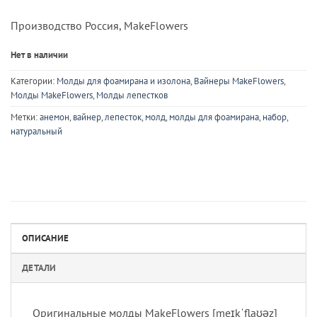
Производство Россия, MakeFlowers
Нет в наличии
Категории:
Молды для фоамирана и изолона
,
Вайнеры MakeFlowers
,
Молды MakeFlowers
,
Молды лепестков
Метки:
анемон
,
вайнер
,
лепесток
,
молд
,
молды для фоамирана
,
набор
,
натуральный
ОПИСАНИЕ
ДЕТАЛИ
Оригинальные молды MakeFlowers [meɪkˈflaʊəz]