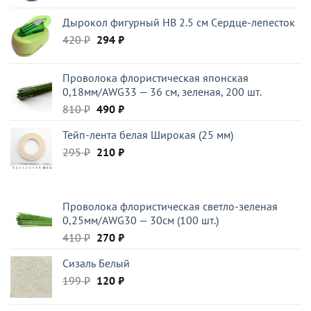
Дырокол фигурный HB 2.5 см Cердце-лепесток
Первоначальная
Текущая
420
₽
294
₽
цена
цена:
составляла
294 ₽.
Проволока флористическая японская
420 ₽.
0,18мм/AWG33 — 36 см, зеленая, 200 шт.
Первоначальная
Текущая
810
₽
490
₽
цена
цена:
Тейп-лента белая Широкая (25 мм)
составляла
490 ₽.
Первоначальная
Текущая
295
₽
810 ₽.
210
₽
цена
цена:
составляла
210 ₽.
295 ₽.
Проволока флористическая светло-зеленая
0,25мм/AWG30 — 30см (100 шт.)
Первоначальная
Текущая
410
₽
270
₽
цена
цена:
Сизаль Белый
составляла
270 ₽.
Первоначальная
Текущая
199
₽
410 ₽.
120
₽
цена
цена:
составляла
120 ₽.