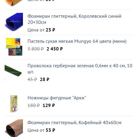
Фоамиран глиттерный, Королевский синий
20×30см
Цена от
23
₽
Пастель сухая мягкая Mungyo 64 цвета (мини)
Первоначальная
Текущая
3 800
₽
2 450
₽
цена
цена:
составляла
2
Проволока герберная зеленая 0,6мм x 40 см, 10
3
450 ₽.
шт.
800 ₽.
Первоначальная
Текущая
45
₽
28
₽
цена
цена:
составляла
28 ₽.
Ножницы фигурные "Арки"
45 ₽.
Первоначальная
Текущая
180
₽
129
₽
цена
цена:
составляла
129 ₽.
Фоамиран глиттерный, Кофейный 40x60см
180 ₽.
Цена от
53
₽