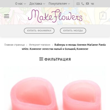
Skip
О нас
Доставка
Покупателям
to
content
0
КУПИТЬ ФОАМИРАН
КУПИТЬ МОЛДЫ
Главная страница
»
Интернет-магазин
»
Вайнеры и молды Анемон Marianne Panda
white. Комплект лепестки малый и большой, Комплект
ФИЛЬТРАЦИЯ