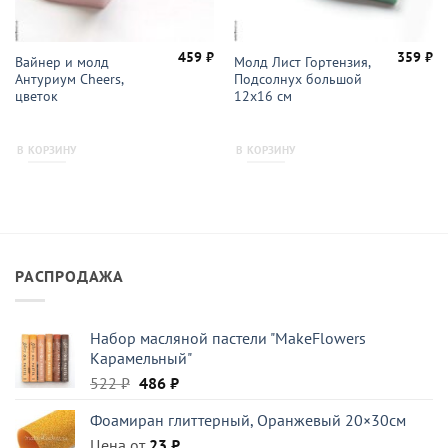
459
₽
359
₽
Вайнер и молд
Молд Лист Гортензия,
Антуриум Cheers,
Подсолнух большой
цветок
12х16 см
В КОРЗИНУ
В КОРЗИНУ
РАСПРОДАЖА
Набор масляной пастели "MakeFlowers
Карамельный"
Первоначальная
Текущая
522
₽
486
₽
цена
цена:
Фоамиран глиттерный, Оранжевый 20×30см
составляла
486 ₽.
Цена от
522 ₽.
23
₽