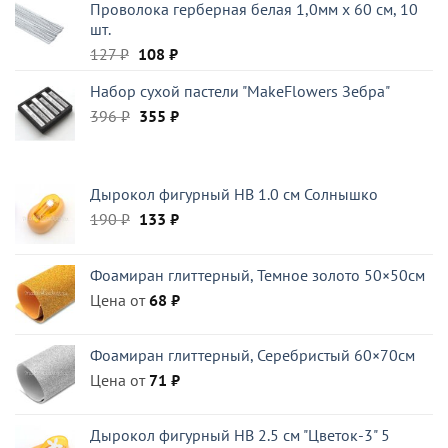
Проволока герберная белая 1,0мм x 60 см, 10
шт.
Первоначальная
Текущая
127
₽
108
₽
цена
цена:
Набор сухой пастели "MakeFlowers Зебра"
составляла
108 ₽.
Первоначальная
Текущая
396
₽
127 ₽.
355
₽
цена
цена:
составляла
355 ₽.
396 ₽.
Дырокол фигурный HB 1.0 см Солнышко
Первоначальная
Текущая
190
₽
133
₽
цена
цена:
составляла
133 ₽.
Фоамиран глиттерный, Темное золото 50×50см
190 ₽.
Цена от
68
₽
Фоамиран глиттерный, Серебристый 60×70см
Цена от
71
₽
Дырокол фигурный HB 2.5 см "Цветок-3" 5