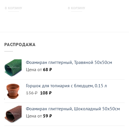
В КОРЗИНУ
В КОРЗИНУ
РАСПРОДАЖА
Фоамиран глиттерный, Травяной 50x50см
Цена от
68
₽
Горшок для топиария с блюдцем, 0.15 л
Первоначальная
Текущая
136
₽
108
₽
цена
цена:
составляла
108 ₽.
Фоамиран глиттерный, Шоколадный 50x50см
136 ₽.
Цена от
59
₽