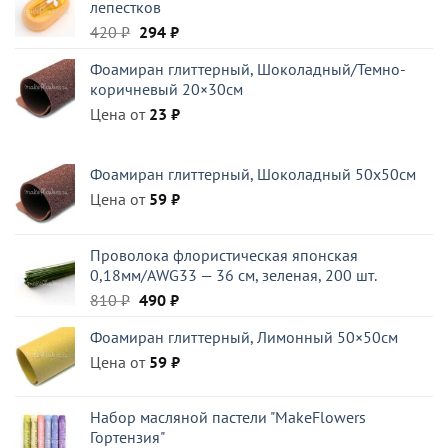
лепестков
Первоначальная
Текущая
420
₽
294
₽
цена
цена:
Фоамиран глиттерный, Шоколадный/Темно-
составляла
294 ₽.
коричневый 20×30см
420 ₽.
Цена от
23
₽
Фоамиран глиттерный, Шоколадный 50x50см
Цена от
59
₽
Проволока флористическая японская
0,18мм/AWG33 — 36 см, зеленая, 200 шт.
Первоначальная
Текущая
810
₽
490
₽
цена
цена:
Фоамиран глиттерный, Лимонный 50×50см
составляла
490 ₽.
Цена от
810 ₽.
59
₽
Набор масляной пастели "MakeFlowers
Гортензия"