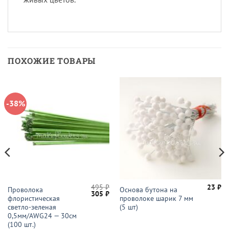
ПОХОЖИЕ ТОВАРЫ
-38%
495
₽
23
₽
Проволока
Основа бутона на
Первоначальная
Текущая
305
₽
флористическая
проволоке шарик 7 мм
цена
цена:
составляла
305 ₽.
светло-зеленая
(5 шт)
495 ₽.
0,5мм/AWG24 — 30см
(100 шт.)