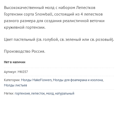
Высококачественный молд с набором Лепестков
Гортензии сорта Snowball, состоящий из 4 лепестков
разного размера для создания реалистичной веточки
кружевной гортензии.
Цвет пастельный (св. голубой, св. зеленый или св. розовый).
Производство Россия.
Нет в наличии
Артикул:
MK037
Категории:
Молды MakeFlowers
,
Молды для фоамирана и изолона
,
Молды листьев
Метки:
гортензия
,
лепесток
,
молд
,
натуральный