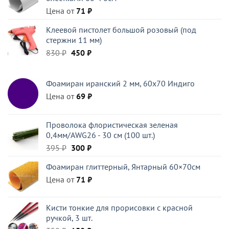
396 ₽.
Цена от
71
₽
Клеевой пистолет большой розовый (под
стержни 11 мм)
Первоначальная
Текущая
830
₽
450
₽
цена
цена:
составляла
450 ₽.
Фоамиран иранский 2 мм, 60х70 Индиго
830 ₽.
Цена от
69
₽
Проволока флористическая зеленая
0,4мм/AWG26 - 30 см (100 шт.)
Первоначальная
Текущая
395
₽
300
₽
цена
цена:
Фоамиран глиттерный, Янтарный 60×70см
составляла
300 ₽.
Цена от
395 ₽.
71
₽
Кисти тонкие для прорисовки с красной
ручкой, 3 шт.