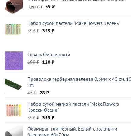
522 ₽.
Цена от
59
₽
Набор сухой пастели "MakeFlowers Зелень"
Первоначальная
Текущая
396
₽
355
₽
цена
цена:
составляла
355 ₽.
396 ₽.
Сизаль Фиолетовый
Первоначальная
Текущая
199
₽
120
₽
цена
цена:
составляла
120 ₽.
Проволока герберная зеленая 0,6мм x 40 см, 10
199 ₽.
шт.
Первоначальная
Текущая
45
₽
28
₽
цена
цена:
Набор сухой мягкой пастели "MakeFlowers
составляла
28 ₽.
Краски Осени"
45 ₽.
Первоначальная
Текущая
396
₽
355
₽
цена
цена:
Фоамиран глиттерный, Белый c золотыми
составляла
355 ₽.
блестками 60×70см