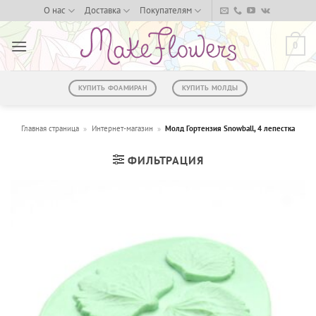
Skip
О нас
Доставка
Покупателям
to
content
0
КУПИТЬ ФОАМИРАН
КУПИТЬ МОЛДЫ
Главная страница
»
Интернет-магазин
»
Молд Гортензия Snowball, 4 лепестка
ФИЛЬТРАЦИЯ