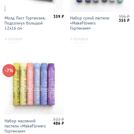
359
₽
396
₽
Молд Лист Гортензия,
Набор сухой пастели
Первон
Те
355
₽
Подсолнух большой
«MakeFlowers
цена
це
составл
35
12х16 см
Гортензия»
396 ₽.
В КОРЗИНУ
В КОРЗИНУ
-7%
522
₽
Набор масляной
Первоначальная
Текущая
486
₽
пастели «MakeFlowers
цена
цена:
составляла
486 ₽.
Гортензия»