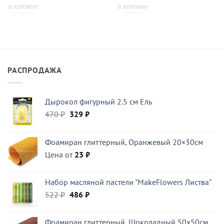
В КОРЗИНУ
В КОРЗИНУ
РАСПРОДАЖА
Дырокол фигурный 2.5 см Ель
Первоначальная
Текущая
470
₽
329
₽
цена
цена:
составляла
329 ₽.
Фоамиран глиттерный, Оранжевый 20×30см
470 ₽.
Цена от
23
₽
Набор масляной пастели "MakeFlowers Листва"
Первоначальная
Текущая
522
₽
486
₽
цена
цена:
составляла
486 ₽.
Фоамиран глиттерный, Шоколадный 50x50см