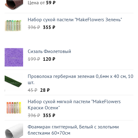
Цена от
59
₽
Набор сухой пастели "MakeFlowers Зелень"
Первоначальная
Текущая
396
₽
355
₽
цена
цена:
составляла
355 ₽.
396 ₽.
Сизаль Фиолетовый
Первоначальная
Текущая
199
₽
120
₽
цена
цена:
составляла
120 ₽.
Проволока герберная зеленая 0,6мм x 40 см, 10
199 ₽.
шт.
Первоначальная
Текущая
45
₽
28
₽
цена
цена:
Набор сухой мягкой пастели "MakeFlowers
составляла
28 ₽.
Краски Осени"
45 ₽.
Первоначальная
Текущая
396
₽
355
₽
цена
цена:
Фоамиран глиттерный, Белый c золотыми
составляла
355 ₽.
блестками 60×70см
396 ₽.