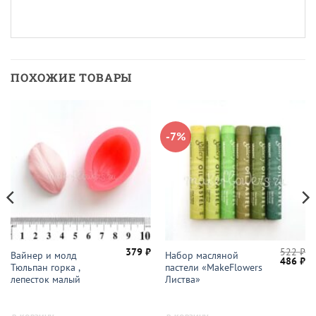
ПОХОЖИЕ ТОВАРЫ
-7%
379
₽
522
₽
Вайнер и молд
Набор масляной
Первон
Те
486
₽
Тюльпан горка ,
пастели «MakeFlowers
цена
це
составл
48
лепесток малый
Листва»
522 ₽.