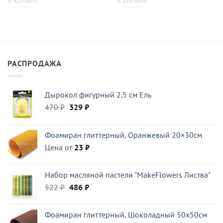
В КОРЗИНУ
В КОРЗИНУ
РАСПРОДАЖА
Дырокол фигурный 2.5 см Ель
Первоначальная
Текущая
470
₽
329
₽
цена
цена:
составляла
329 ₽.
Фоамиран глиттерный, Оранжевый 20×30см
470 ₽.
Цена от
23
₽
Набор масляной пастели "MakeFlowers Листва"
Первоначальная
Текущая
522
₽
486
₽
цена
цена:
составляла
486 ₽.
Фоамиран глиттерный, Шоколадный 50x50см
522 ₽.