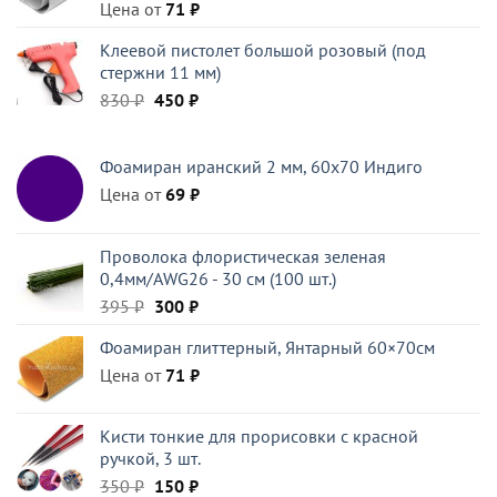
Цена от
71
₽
Клеевой пистолет большой розовый (под
стержни 11 мм)
Первоначальная
Текущая
830
₽
450
₽
цена
цена:
составляла
450 ₽.
Фоамиран иранский 2 мм, 60х70 Индиго
830 ₽.
Цена от
69
₽
Проволока флористическая зеленая
0,4мм/AWG26 - 30 см (100 шт.)
Первоначальная
Текущая
395
₽
300
₽
цена
цена:
Фоамиран глиттерный, Янтарный 60×70см
составляла
300 ₽.
Цена от
395 ₽.
71
₽
Кисти тонкие для прорисовки с красной
ручкой, 3 шт.
Первоначальная
Текущая
350
₽
150
₽