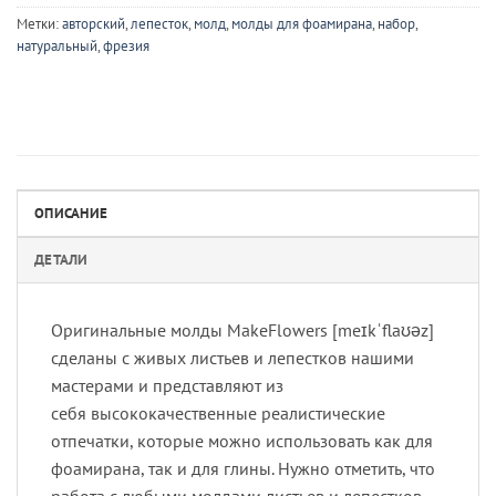
Метки:
авторский
,
лепесток
,
молд
,
молды для фоамирана
,
набор
,
натуральный
,
фрезия
ОПИСАНИЕ
ДЕТАЛИ
Оригинальные молды MakeFlowers [meɪkˈflaʊəz]
сделаны с живых листьев и лепестков нашими
мастерами и представляют из
себя высококачественные реалистические
отпечатки, которые можно использовать как для
фоамирана, так и для глины. Нужно отметить, что
работа с любыми молдами листьев и лепестков