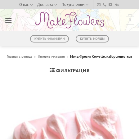
Skip
О нас
Доставка
Покупателям
to
content
0
КУПИТЬ ФОАМИРАН
КУПИТЬ МОЛДЫ
Главная страница
»
Интернет-магазин
»
Молд Фрезия Corvette, набор лепестков
ФИЛЬТРАЦИЯ