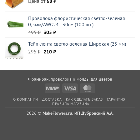
Цена от
410 ₽.
68
₽
Проволока флористическая светло-зеленая
0,5мм/AWG24 - 30см (100 шт.)
Первоначальная
Текущая
495
₽
305
₽
цена
цена:
Тейп-лента светло-зеленая Широкая (25 мм)
составляла
305 ₽.
Первоначальная
Текущая
295
₽
495 ₽.
210
₽
цена
цена:
составляла
210 ₽.
295 ₽.
Фоамиран, проволока и молды для цветов
Mir
Visa
MasterCard
О КОМПАНИИ
ДОСТАВКА
КАК СДЕЛАТЬ ЗАКАЗ
ГАРАНТИЯ
ПРАВИЛА МАГАЗИНА
2026 ©
MakeFlowers.ru, ИП Дубровский А.А.