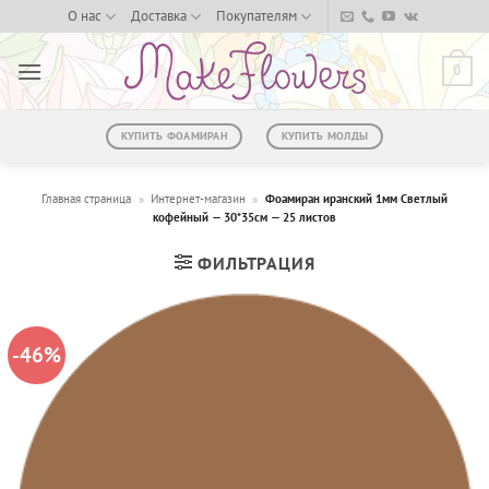
Skip
О нас
Доставка
Покупателям
to
content
0
КУПИТЬ ФОАМИРАН
КУПИТЬ МОЛДЫ
Главная страница
»
Интернет-магазин
»
Фоамиран иранский 1мм Светлый
кофейный — 30*35см — 25 листов
ФИЛЬТРАЦИЯ
-46%