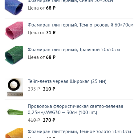
Фоамиран глиттерный, Синий 50×50см
180 ₽.
Цена от
68
₽
Фоамиран глиттерный, Тёмно-розовый 60×70см
Цена от
71
₽
Фоамиран глиттерный, Травяной 50x50см
Цена от
68
₽
Тейп-лента черная Широкая (25 мм)
Первоначальная
Текущая
295
₽
210
₽
цена
цена:
составляла
210 ₽.
Проволока флористическая светло-зеленая
295 ₽.
0,25мм/AWG30 — 30см (100 шт.)
Первоначальная
Текущая
410
₽
270
₽
цена
цена:
Фоамиран глиттерный, Темное золото 50×50см
составляла
270 ₽.