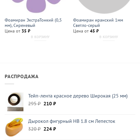
Фоамиран ЭкстраТонкий (0,5
Фоамиран иранский 1мм
мм), Сиреневый
Светло-серый
Цена от
35
₽
Цена от
45
₽
В КОРЗИНУ
В КОРЗИНУ
РАСПРОДАЖА
Тейп-лента красное дерево Широкая (25 мм)
Первоначальная
Текущая
295
₽
210
₽
цена
цена:
составляла
210 ₽.
Дырокол фигурный HB 1.8 см Лепесток
295 ₽.
Первоначальная
Текущая
320
₽
224
₽
цена
цена: