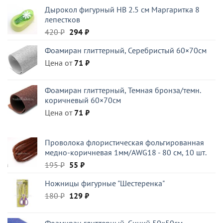
составляла
224 ₽.
Дырокол фигурный HB 2.5 см Маргаритка 8
320 ₽.
лепестков
Первоначальная
Текущая
420
₽
294
₽
цена
цена:
Фоамиран глиттерный, Серебристый 60×70см
составляла
294 ₽.
Цена от
420 ₽.
71
₽
Фоамиран глиттерный, Темная бронза/темн.
коричневый 60×70см
Цена от
71
₽
Проволока флористическая фольгированная
медно-коричневая 1мм/AWG18 - 80 см, 10 шт.
Первоначальная
Текущая
195
₽
55
₽
цена
цена:
Ножницы фигурные "Шестеренка"
составляла
55 ₽.
Первоначальная
Текущая
180
₽
195 ₽.
129
₽
цена
цена:
составляла
129 ₽.