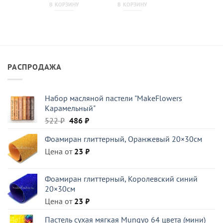
В КОРЗИНУ
В КОРЗИНУ
РАСПРОДАЖА
Набор масляной пастели "MakeFlowers
Карамельный"
Первоначальная
Текущая
522
₽
486
₽
цена
цена:
Фоамиран глиттерный, Оранжевый 20×30см
составляла
486 ₽.
Цена от
522 ₽.
23
₽
Фоамиран глиттерный, Королевский синий
20×30см
Цена от
23
₽
Пастель сухая мягкая Mungyo 64 цвета (мини)