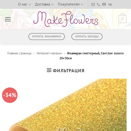
Skip
О нас
Доставка
Покупателям
to
content
0
КУПИТЬ ФОАМИРАН
КУПИТЬ МОЛДЫ
Главная страница
»
Интернет-магазин
»
Фоамиран глиттерный, Светлое золото
20×30см
ФИЛЬТРАЦИЯ
-34%