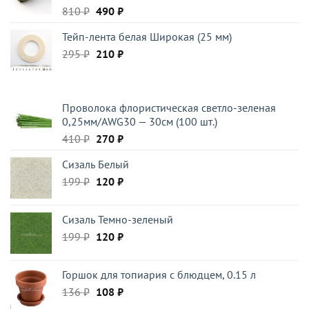
Первоначальная
Текущая
810
₽
490
₽
цена
цена:
Тейп-лента белая Широкая (25 мм)
составляла
490 ₽.
Первоначальная
Текущая
295
₽
810 ₽.
210
₽
цена
цена:
составляла
210 ₽.
295 ₽.
Проволока флористическая светло-зеленая
0,25мм/AWG30 — 30см (100 шт.)
Первоначальная
Текущая
410
₽
270
₽
цена
цена:
Сизаль Белый
составляла
270 ₽.
Первоначальная
Текущая
199
₽
410 ₽.
120
₽
цена
цена:
составляла
120 ₽.
Сизаль Темно-зеленый
199 ₽.
Первоначальная
Текущая
199
₽
120
₽
цена
цена:
составляла
120 ₽.
Горшок для топиария с блюдцем, 0.15 л
199 ₽.
Первоначальная
Текущая
136
₽
108
₽
цена
цена: