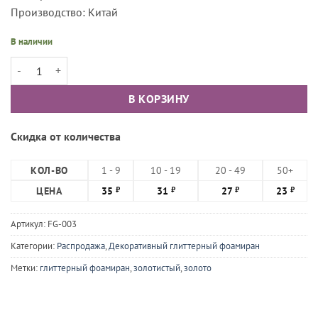
Производство: Китай
В наличии
Количество товара Фоамиран глиттерный, Светлое золото 20×30см
В КОРЗИНУ
Скидка от количества
КОЛ-ВО
1 - 9
10 - 19
20 - 49
50+
ЦЕНА
35
31
27
23
₽
₽
₽
₽
Артикул:
FG-003
Категории:
Распродажа
,
Декоративный глиттерный фоамиран
Метки:
глиттерный фоамиран
,
золотистый
,
золото