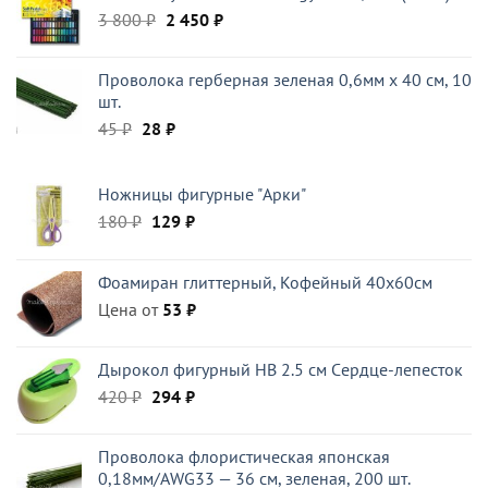
Первоначальная
Текущая
3 800
₽
2 450
₽
цена
цена:
составляла
2
Проволока герберная зеленая 0,6мм x 40 см, 10
3
450 ₽.
шт.
800 ₽.
Первоначальная
Текущая
45
₽
28
₽
цена
цена:
составляла
28 ₽.
Ножницы фигурные "Арки"
45 ₽.
Первоначальная
Текущая
180
₽
129
₽
цена
цена:
составляла
129 ₽.
Фоамиран глиттерный, Кофейный 40x60см
180 ₽.
Цена от
53
₽
Дырокол фигурный HB 2.5 см Cердце-лепесток
Первоначальная
Текущая
420
₽
294
₽
цена
цена:
составляла
294 ₽.
Проволока флористическая японская
420 ₽.
0,18мм/AWG33 — 36 см, зеленая, 200 шт.