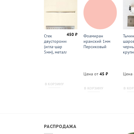
450
₽
Тычинки
Стек
Фоамиран
Тычи
каплевидные
двусторонний
иранский 1мм
шаро
малые
(игла-шар
Персиковый
черн
пунцовые с
5мм), металл
круп
желтым верхом
Цена от
8
₽
Цена от
45
₽
Цена
В КОРЗИНУ
В КОРЗИНУ
В КОРЗИНУ
В КО
РАСПРОДАЖА