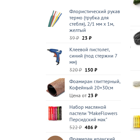
Флористический рукав
термо (трубка для
стебля), 2/1 мм x 1м,
желтый
Первоначальная
Текущая
39
₽
23
₽
цена
цена:
Клеевой пистолет,
составляла
23 ₽.
синий (под стержни 7
39 ₽.
мм)
Первоначальная
Текущая
320
₽
150
₽
цена
цена:
Фоамиран глиттерный,
составляла
150 ₽.
Кофейный 20×30см
320 ₽.
Цена от
23
₽
Набор масляной
пастели "MakeFlowers
Персидский мак"
Первоначальная
Текущая
522
₽
486
₽
цена
цена:
Фоамиран иранский