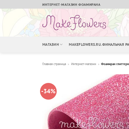
Skip
ИНТЕРНЕТ-МАГАЗИН ФОАМИРАНА
to
content
МАГАЗИН
MAKEFLOWERS.RU. ФИНАЛЬНАЯ 
Главная страница
»
Интернет-магазин
»
Фоамиран глиттер
-34%