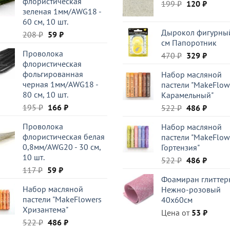
флористическая
Первоначал
Текущ
199
₽
120
₽
зеленая 1мм/AWG18 -
цена
цена:
60 см, 10 шт.
составляла
120 ₽.
Дырокол фигурный
Первоначальная
Текущая
208
₽
59
₽
199 ₽.
см Папоротник
цена
цена:
Проволока
Первоначал
Текущ
составляла
59 ₽.
470
₽
329
₽
флористическая
цена
цена:
208 ₽.
фольгированная
Набор масляной
составляла
329 ₽.
черная 1мм/AWG18 -
пастели "MakeFlow
470 ₽.
80 см, 10 шт.
Карамельный"
Первоначальная
Текущая
195
₽
166
₽
Первоначал
Текущ
522
₽
486
₽
цена
цена:
цена
цена:
Проволока
Набор масляной
составляла
166 ₽.
составляла
486 ₽.
флористическая белая
пастели "MakeFlow
195 ₽.
522 ₽.
0,8мм/AWG20 - 30 см,
Гортензия"
10 шт.
Первоначал
Текущ
522
₽
486
₽
Первоначальная
Текущая
117
₽
59
₽
цена
цена:
Фоамиран глиттер
цена
цена:
составляла
486 ₽.
Набор масляной
Нежно-розовый
составляла
59 ₽.
522 ₽.
пастели "MakeFlowers
40x60см
117 ₽.
Хризантема"
Цена от
53
₽
Первоначальная
Текущая
522
₽
486
₽