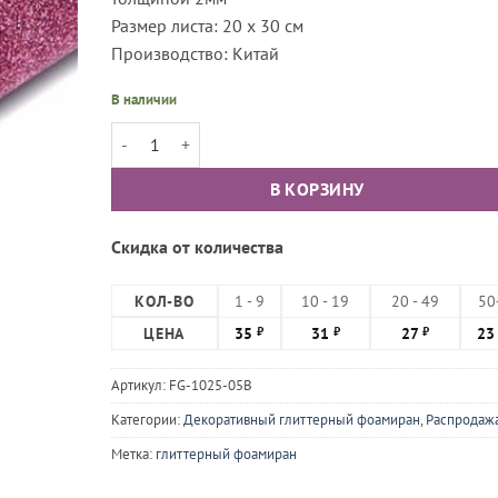
Размер листа: 20 х 30 см
Производство: Китай
В наличии
Количество товара Фоамиран глиттерный, Нежно-роз
В КОРЗИНУ
Скидка от количества
КОЛ-ВО
1 - 9
10 - 19
20 - 49
50
ЦЕНА
35
31
27
2
₽
₽
₽
Артикул:
FG-1025-05B
Категории:
Декоративный глиттерный фоамиран
,
Распродаж
Метка:
глиттерный фоамиран