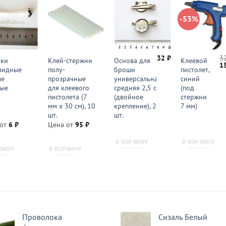
-53%
32
₽
3
нки
Клей-стержни
Основа для
Клеевой
П
1
видные
полу-
броши
пистолет,
ц
ые
прозрачные
универсальная
синий
со
32
ные
для клеевого
средняя 2,5 см
(под
пистолета (7
(двойное
стержни
мм х 30 см), 10
крепление), 2
7 мм)
шт.
шт.
 от
6
₽
Цена от
95
₽
В КОРЗИНУ
В КОРЗИНУ
РЗИНУ
В КОРЗИНУ
Проволока
Сизаль Белый