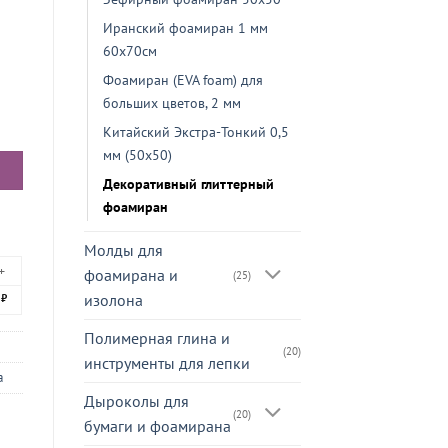
Иранский фоамиран 1 мм
60х70см
Фоамиран (EVA foam) для
больших цветов, 2 мм
овый 20×30см
Китайский Экстра-Тонкий 0,5
мм (50х50)
Декоративный глиттерный
фоамиран
Молды для
+
фоамирана и
(25)
3
изолона
₽
Полимерная глина и
(20)
инструменты для лепки
а
Дыроколы для
(20)
бумаги и фоамирана