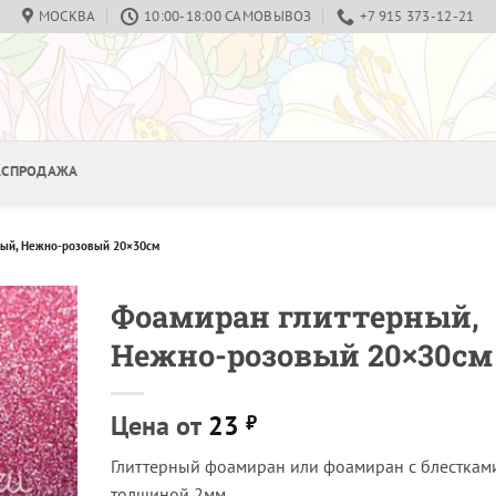
МОСКВА
10:00-18:00 САМОВЫВОЗ
+7 915 373-12-21
РАСПРОДАЖА
ный, Нежно-розовый 20×30см
Фоамиран глиттерный,
Нежно-розовый 20×30см
Цена от
23
₽
Глиттерный фоамиран или фоамиран с блестками
толщиной 2мм