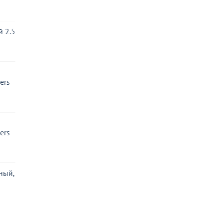
ьная
ая
 2.5
ьная
ая
ers
ьная
ая
ers
ьная
ая
ный,