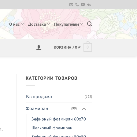
О нас
Доставка
Покупателям
КОРЗИНА /
0
₽
0
КАТЕГОРИИ ТОВАРОВ
Распродажа
(533)
Фоамиран
(99)
Зефирный фоамиран 60х70
Шелковый фоамиран
,
Зефирный фоамиран 50х50