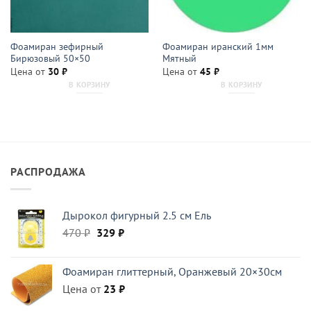
Фоамиран зефирный
Фоамиран иранский 1мм
Бирюзовый 50×50
Мятный
Цена от
30
₽
Цена от
45
₽
В КОРЗИНУ
В КОРЗИНУ
РАСПРОДАЖА
Дырокол фигурный 2.5 см Ель
Первоначальная
Текущая
470
₽
329
₽
цена
цена:
составляла
329 ₽.
Фоамиран глиттерный, Оранжевый 20×30см
470 ₽.
Цена от
23
₽