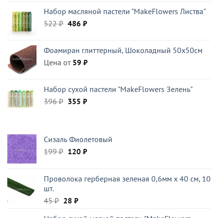
Набор масляной пастели "MakeFlowers Листва"
Первоначальная
Текущая
522
₽
486
₽
цена
цена:
составляла
486 ₽.
Фоамиран глиттерный, Шоколадный 50x50см
522 ₽.
Цена от
59
₽
Набор сухой пастели "MakeFlowers Зелень"
Первоначальная
Текущая
396
₽
355
₽
цена
цена:
составляла
355 ₽.
396 ₽.
Сизаль Фиолетовый
Первоначальная
Текущая
199
₽
120
₽
цена
цена:
составляла
120 ₽.
Проволока герберная зеленая 0,6мм x 40 см, 10
199 ₽.
шт.
Первоначальная
Текущая
45
₽
28
₽
цена
цена: