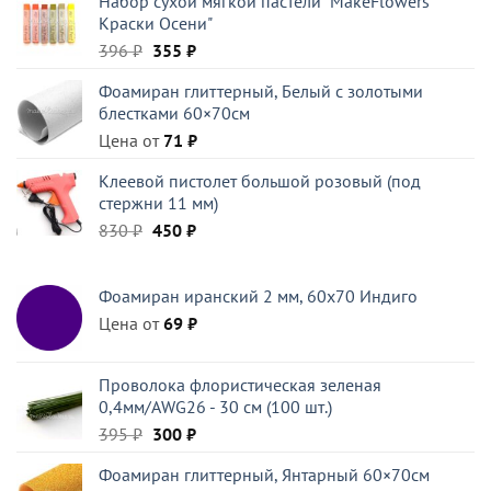
Набор сухой мягкой пастели "MakeFlowers
составляла
28 ₽.
Краски Осени"
45 ₽.
Первоначальная
Текущая
396
₽
355
₽
цена
цена:
Фоамиран глиттерный, Белый c золотыми
составляла
355 ₽.
блестками 60×70см
396 ₽.
Цена от
71
₽
Клеевой пистолет большой розовый (под
стержни 11 мм)
Первоначальная
Текущая
830
₽
450
₽
цена
цена:
составляла
450 ₽.
Фоамиран иранский 2 мм, 60х70 Индиго
830 ₽.
Цена от
69
₽
Проволока флористическая зеленая
0,4мм/AWG26 - 30 см (100 шт.)
Первоначальная
Текущая
395
₽
300
₽
цена
цена:
Фоамиран глиттерный, Янтарный 60×70см
составляла
300 ₽.