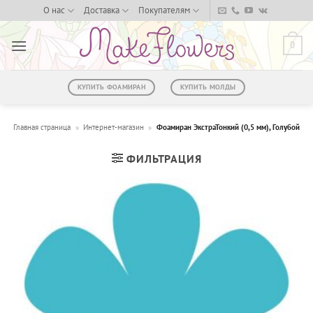
Skip
О нас
Доставка
Покупателям
to
content
0
КУПИТЬ ФОАМИРАН
КУПИТЬ МОЛДЫ
Главная страница
»
Интернет-магазин
»
Фоамиран ЭкстраТонкий (0,5 мм), Голубой
ФИЛЬТРАЦИЯ