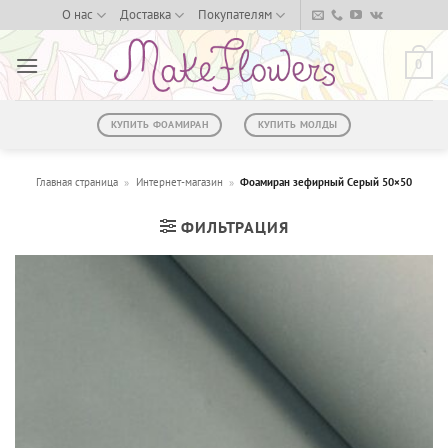
Skip
О нас
Доставка
Покупателям
to
content
0
КУПИТЬ ФОАМИРАН
КУПИТЬ МОЛДЫ
Главная страница
»
Интернет-магазин
»
Фоамиран зефирный Серый 50×50
ФИЛЬТРАЦИЯ