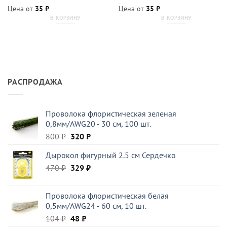
Цена от
35
₽
Цена от
35
₽
В КОРЗИНУ
В КОРЗИНУ
РАСПРОДАЖА
Проволока флористическая зеленая
0,8мм/AWG20 - 30 см, 100 шт.
Первоначальная
Текущая
800
₽
320
₽
цена
цена:
Дырокол фигурный 2.5 см Сердечко
составляла
320 ₽.
Первоначальная
Текущая
470
₽
800 ₽.
329
₽
цена
цена:
составляла
329 ₽.
Проволока флористическая белая
470 ₽.
0,5мм/AWG24 - 60 см, 10 шт.
Первоначальная
Текущая
104
₽
48
₽