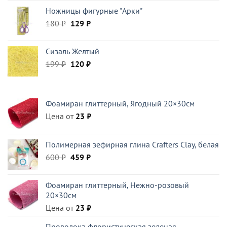
цена
цена:
Ножницы фигурные "Арки"
составляла
370 ₽.
Первоначальная
Текущая
180
₽
437 ₽.
129
₽
цена
цена:
составляла
129 ₽.
Сизаль Желтый
180 ₽.
Первоначальная
Текущая
199
₽
120
₽
цена
цена:
составляла
120 ₽.
199 ₽.
Фоамиран глиттерный, Ягодный 20×30см
Цена от
23
₽
Полимерная зефирная глина Crafters Clay, белая
Первоначальная
Текущая
600
₽
459
₽
цена
цена:
составляла
459 ₽.
Фоамиран глиттерный, Нежно-розовый
600 ₽.
20×30см
Цена от
23
₽
Проволока флористическая зеленая