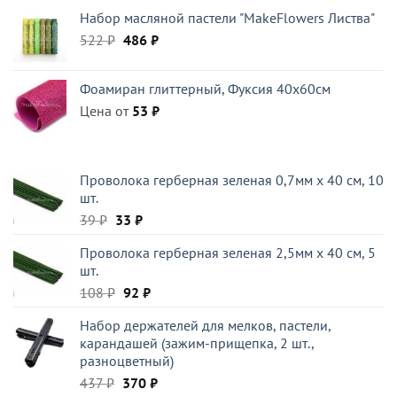
цена
цена:
Набор масляной пастели "MakeFlowers Листва"
составляла
48 ₽.
Первоначальная
Текущая
522
₽
104 ₽.
486
₽
цена
цена:
составляла
486 ₽.
Фоамиран глиттерный, Фуксия 40x60см
522 ₽.
Цена от
53
₽
Проволока герберная зеленая 0,7мм x 40 см, 10
шт.
Первоначальная
Текущая
39
₽
33
₽
цена
цена:
Проволока герберная зеленая 2,5мм x 40 см, 5
составляла
33 ₽.
шт.
39 ₽.
Первоначальная
Текущая
108
₽
92
₽
цена
цена:
Набор держателей для мелков, пастели,
составляла
92 ₽.
карандашей (зажим-прищепка, 2 шт.,
108 ₽.
разноцветный)
Первоначальная
Текущая
437
₽
370
₽