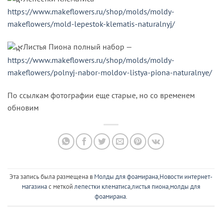
https://www.makeflowers.ru/shop/molds/moldy-
makeflowers/mold-lepestok-klematis-naturalnyj/
Листья Пиона полный набор —
https://www.makeflowers.ru/shop/molds/moldy-
makeflowers/polnyj-nabor-moldov-listya-piona-naturalnye/
По ссылкам фотографии еще старые, но со временем
обновим
Эта запись была размещена в
Молды для фоамирана
,
Новости интернет-
магазина
с меткой
лепестки клематиса
,
листья пиона
,
молды для
фоамирана
.