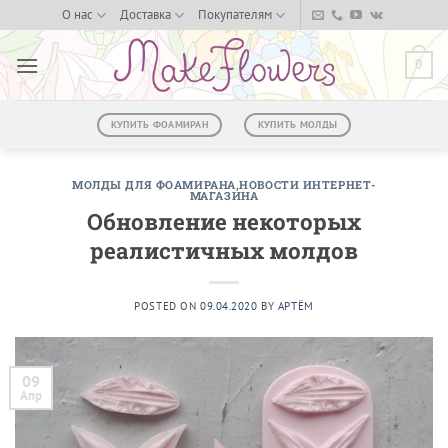
Skip
О нас
Доставка
Покупателям
to
content
0
КУПИТЬ ФОАМИРАН
КУПИТЬ МОЛДЫ
МОЛДЫ ДЛЯ ФОАМИРАНА
,
НОВОСТИ ИНТЕРНЕТ-
МАГАЗИНА
Обновление некоторых
реалистичных молдов
POSTED ON
09.04.2020
BY
АРТЁМ
09
Апр