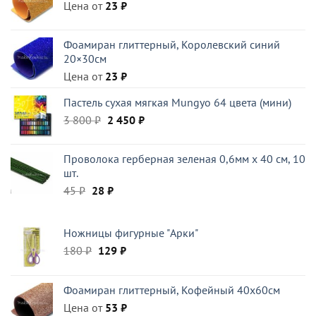
Цена от
522 ₽.
23
₽
Фоамиран глиттерный, Королевский синий
20×30см
Цена от
23
₽
Пастель сухая мягкая Mungyo 64 цвета (мини)
Первоначальная
Текущая
3 800
₽
2 450
₽
цена
цена:
составляла
2
Проволока герберная зеленая 0,6мм x 40 см, 10
3
450 ₽.
шт.
800 ₽.
Первоначальная
Текущая
45
₽
28
₽
цена
цена:
составляла
28 ₽.
Ножницы фигурные "Арки"
45 ₽.
Первоначальная
Текущая
180
₽
129
₽
цена
цена:
составляла
129 ₽.
Фоамиран глиттерный, Кофейный 40x60см
180 ₽.
Цена от
53
₽