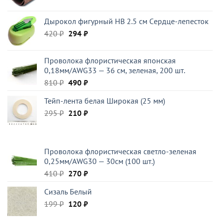
Дырокол фигурный HB 2.5 см Cердце-лепесток
Первоначальная
Текущая
420
₽
294
₽
цена
цена:
составляла
294 ₽.
Проволока флористическая японская
420 ₽.
0,18мм/AWG33 — 36 см, зеленая, 200 шт.
Первоначальная
Текущая
810
₽
490
₽
цена
цена:
Тейп-лента белая Широкая (25 мм)
составляла
490 ₽.
Первоначальная
Текущая
295
₽
810 ₽.
210
₽
цена
цена:
составляла
210 ₽.
295 ₽.
Проволока флористическая светло-зеленая
0,25мм/AWG30 — 30см (100 шт.)
Первоначальная
Текущая
410
₽
270
₽
цена
цена:
Сизаль Белый
составляла
270 ₽.
Первоначальная
Текущая
199
₽
410 ₽.
120
₽
цена
цена: