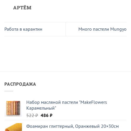
АРТЁМ
Работа в карантин
Много пастели Mungyo
РАСПРОДАЖА
Набор масляной пастели "MakeFlowers
Карамельный"
Первоначальная
Текущая
522
₽
486
₽
цена
цена:
Фоамиран глиттерный, Оранжевый 20×30см
составляла
486 ₽.