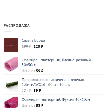
РАСПРОДАЖА
Сизаль Бордо
Первоначальная
Текущая
199
₽
120
₽
цена
цена:
составляла
120 ₽.
Фоамиран глиттерный, Бледно-розовый
199 ₽.
50×50см
Цена от
59
₽
Проволока флористическая зеленая
1,3мм/AWG16 - 60 см, 10 шт.
Первоначальная
Текущая
221
₽
59
₽
цена
цена:
Фоамиран глиттерный, Фуксия 40x60см
составляла
59 ₽.
Цена от
221 ₽.
53
₽