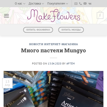
Skip
О нас
Доставка
Покупателям
to
content
0
КУПИТЬ ФОАМИРАН
КУПИТЬ МОЛДЫ
НОВОСТИ ИНТЕРНЕТ-МАГАЗИНА
Много пастели Mungyo
POSTED ON
13.04.2020
BY
АРТЁМ
13
Апр