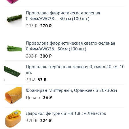
Проволока флористическая зеленая
0,3мм/AWG28 — 30 см (100 шт.)
Первоначальная
Текущая
395
₽
270
₽
цена
цена:
составляла
270 ₽.
Проволока флористическая светло-зеленая
395 ₽.
0,4мм/AWG26 - 30см (100 шт.)
Первоначальная
Текущая
395
₽
300
₽
цена
цена:
Проволока герберная зеленая 0,7мм x 40 см, 10
составляла
300 ₽.
шт.
395 ₽.
Первоначальная
Текущая
39
₽
33
₽
цена
цена:
Фоамиран глиттерный, Оранжевый 20×30см
составляла
33 ₽.
Цена от
39 ₽.
23
₽
Дырокол фигурный HB 1.8 см Лепесток
Первоначальная
Текущая
320
₽
224
₽
цена
цена: