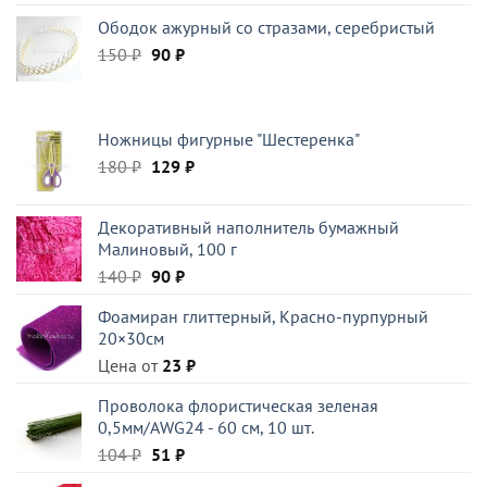
составляла
224 ₽.
Ободок ажурный со стразами, серебристый
320 ₽.
Первоначальная
Текущая
150
₽
90
₽
цена
цена:
составляла
90 ₽.
150 ₽.
Ножницы фигурные "Шестеренка"
Первоначальная
Текущая
180
₽
129
₽
цена
цена:
составляла
129 ₽.
Декоративный наполнитель бумажный
180 ₽.
Малиновый, 100 г
Первоначальная
Текущая
140
₽
90
₽
цена
цена:
Фоамиран глиттерный, Красно-пурпурный
составляла
90 ₽.
20×30см
140 ₽.
Цена от
23
₽
Проволока флористическая зеленая
0,5мм/AWG24 - 60 см, 10 шт.
Первоначальная
Текущая
104
₽
51
₽
цена
цена: