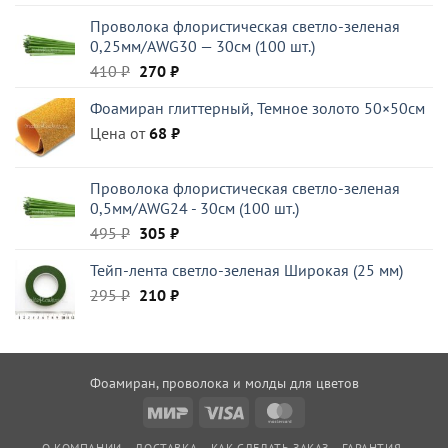
составляла
210 ₽.
Проволока флористическая светло-зеленая
295 ₽.
0,25мм/AWG30 — 30см (100 шт.)
Первоначальная
Текущая
410
₽
270
₽
цена
цена:
Фоамиран глиттерный, Темное золото 50×50см
составляла
270 ₽.
Цена от
410 ₽.
68
₽
Проволока флористическая светло-зеленая
0,5мм/AWG24 - 30см (100 шт.)
Первоначальная
Текущая
495
₽
305
₽
цена
цена:
Тейп-лента светло-зеленая Широкая (25 мм)
составляла
305 ₽.
Первоначальная
Текущая
295
₽
495 ₽.
210
₽
цена
цена:
составляла
210 ₽.
295 ₽.
Фоамиран, проволока и молды для цветов
Mir
Visa
MasterCard
О КОМПАНИИ
ДОСТАВКА
КАК СДЕЛАТЬ ЗАКАЗ
ГАРАНТИЯ