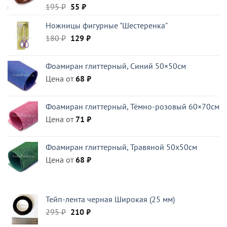
Первоначальная
Текущая
195
₽
55
₽
цена
цена:
Ножницы фигурные "Шестеренка"
составляла
55 ₽.
Первоначальная
Текущая
180
₽
195 ₽.
129
₽
цена
цена:
составляла
129 ₽.
Фоамиран глиттерный, Синий 50×50см
180 ₽.
Цена от
68
₽
Фоамиран глиттерный, Тёмно-розовый 60×70см
Цена от
71
₽
Фоамиран глиттерный, Травяной 50x50см
Цена от
68
₽
Тейп-лента черная Широкая (25 мм)
Первоначальная
Текущая
295
₽
210
₽
цена
цена: