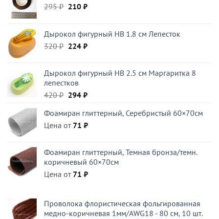
Первоначальная
Текущая
295
₽
210
₽
цена
цена:
составляла
210 ₽.
Дырокол фигурный HB 1.8 см Лепесток
295 ₽.
Первоначальная
Текущая
320
₽
224
₽
цена
цена:
составляла
224 ₽.
Дырокол фигурный HB 2.5 см Маргаритка 8
320 ₽.
лепестков
Первоначальная
Текущая
420
₽
294
₽
цена
цена:
Фоамиран глиттерный, Серебристый 60×70см
составляла
294 ₽.
Цена от
420 ₽.
71
₽
Фоамиран глиттерный, Темная бронза/темн.
коричневый 60×70см
Цена от
71
₽
Проволока флористическая фольгированная
медно-коричневая 1мм/AWG18 - 80 см, 10 шт.