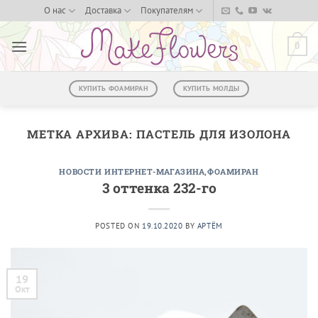
Skip
О нас
Доставка
Покупателям
to
content
0
КУПИТЬ ФОАМИРАН
КУПИТЬ МОЛДЫ
МЕТКА АРХИВА:
ПАСТЕЛЬ ДЛЯ ИЗОЛОНА
НОВОСТИ ИНТЕРНЕТ-МАГАЗИНА
,
ФОАМИРАН
3 оттенка 232-го
POSTED ON
19.10.2020
BY
АРТЁМ
19
Окт