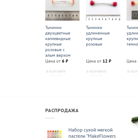
Тычинки
Тычинки
Тычи
двухцветные
удлиненные
удли
каплевидные
крупные
круп
крупные
розовые
темно
розовые с
алым верхом
Цена от
6
₽
Цена от
12
₽
Цена
В КОРЗИНУ
В КОРЗИНУ
В КО
РАСПРОДАЖА
Набор сухой мягкой
пастели "MakeFlowers