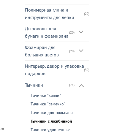
Полимерная глина и
(20)
инструменты для лепки
Дыроколы для
(20)
бумаги и фоамирана
Фоамиран для
(20)
больших цветов
Интерьер, декор и упаковка
(30)
подарков
Тычинки
(71)
Тычинки "капли"
Тычинки "семечко"
Тычинки для тюльпана
Тычинки с ложбинкой
ов
Тычинки удлиненные