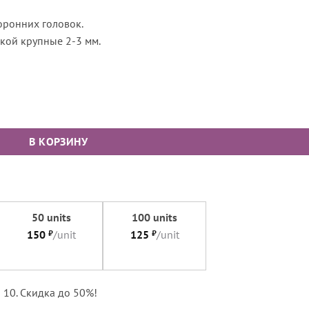
ронних головок.
кой крупные 2-3 мм.
жбинкой крупные персиковые, 560 гол.
В КОРЗИНУ
50 units
100 units
150
₽
/unit
125
₽
/unit
 10. Скидка до 50%!