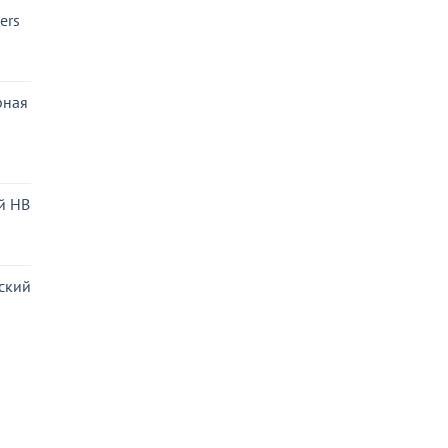
ers
ьная
ая
рная
ьная
ая
й HB
ьная
ая
ский
ная