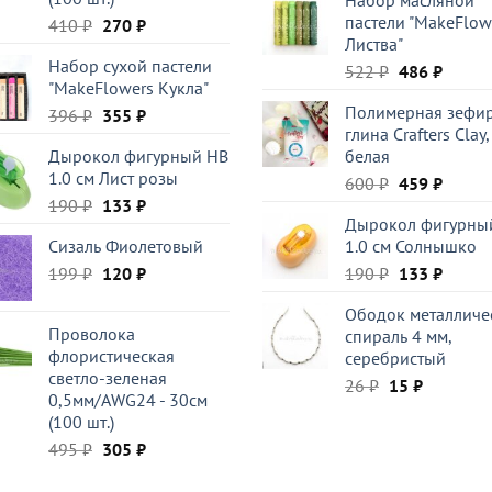
Набор масляной
составляла
329 ₽.
пастели "MakeFlow
Первоначальная
Текущая
410
₽
270
₽
470 ₽.
Листва"
цена
цена:
Набор сухой пастели
составляла
270 ₽.
Первоначал
Текущ
522
₽
486
₽
"MakeFlowers Кукла"
410 ₽.
цена
цена:
Полимерная зефи
Первоначальная
Текущая
396
₽
355
₽
составляла
486 ₽.
глина Crafters Clay,
цена
цена:
522 ₽.
Дырокол фигурный HB
белая
составляла
355 ₽.
1.0 см Лист розы
Первоначал
Текущ
396 ₽.
600
₽
459
₽
Первоначальная
Текущая
190
₽
133
₽
цена
цена:
Дырокол фигурны
цена
цена:
составляла
459 ₽.
Сизаль Фиолетовый
1.0 см Солнышко
составляла
133 ₽.
600 ₽.
Первоначальная
Текущая
Первоначал
Текущ
199
₽
190 ₽.
120
₽
190
₽
133
₽
цена
цена:
цена
цена:
Ободок металличе
составляла
120 ₽.
составляла
133 ₽.
Проволока
спираль 4 мм,
199 ₽.
190 ₽.
флористическая
серебристый
светло-зеленая
Первоначаль
Текущая
26
₽
15
₽
0,5мм/AWG24 - 30см
цена
цена:
(100 шт.)
составляла
15 ₽.
Первоначальная
Текущая
495
₽
305
₽
26 ₽.
цена
цена: