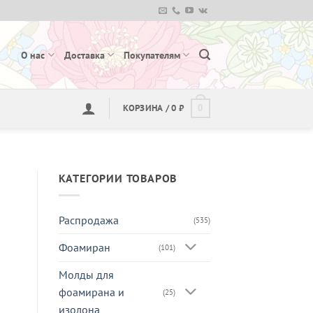
О нас
Доставка
Покупателям
КОРЗИНА /
0
₽
0
КАТЕГОРИИ ТОВАРОВ
Распродажа
(535)
Фоамиран
(101)
Молды для
фоамирана и
(25)
изолона