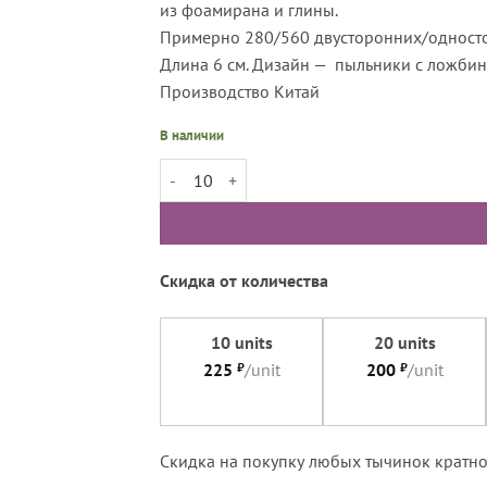
из фоамирана и глины.
Примерно 280/560 двусторонних/односто
Длина 6 см. Дизайн — пыльники с ложбин
Производство Китай
В наличии
Количество товара Тычинки реалистичные с ло
Скидка от количества
10 units
20 units
225
₽
/unit
200
₽
/unit
Cкидка на покупку любых тычинок кратно