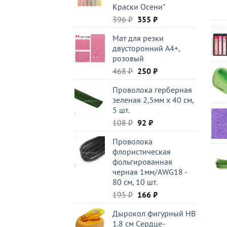
Краски Осени"
Первоначальная
Текущая
396
₽
355
₽
цена
цена:
Мат для резки
составляла
355 ₽.
двусторонний А4+,
396 ₽.
розовый
Первоначальная
Текущая
468
₽
250
₽
цена
цена:
Проволока герберная
составляла
250 ₽.
зеленая 2,5мм x 40 см,
468 ₽.
5 шт.
Первоначальная
Текущая
108
₽
92
₽
цена
цена:
Проволока
составляла
92 ₽.
флористическая
108 ₽.
фольгированная
черная 1мм/AWG18 -
80 см, 10 шт.
Первоначальная
Текущая
195
₽
166
₽
цена
цена:
Дырокол фигурный HB
составляла
166 ₽.
1.8 см Cердце-
195 ₽.