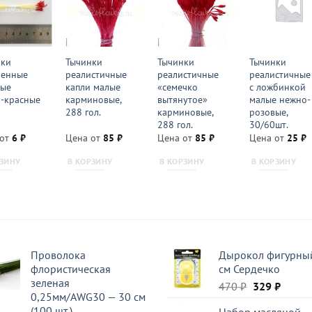
нки
Тычинки
Тычинки
Тычинки
ненные
реалистичные
реалистичные
реалистичные
ные
капли малые
«семечко
с ложбинкой
-красные
карминовые,
вытянутое»
малые нежно-
288 гол.
карминовые,
розовые,
288 гол.
30/60шт.
 от
6
₽
Цена от
85
₽
Цена от
85
₽
Цена от
25
₽
РЗИНУ
В КОРЗИНУ
В КОРЗИНУ
В КОРЗИНУ
Проволока
Дырокол фигурный
флористическая
см Сердечко
зеленая
Первоначал
Текущ
470
₽
329
₽
0,25мм/AWG30 — 30 см
цена
цена:
(100 шт.)