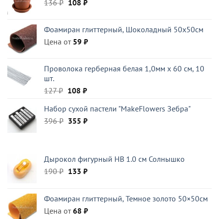
Первоначальная
Текущая
136
₽
108
₽
цена
цена:
составляла
108 ₽.
Фоамиран глиттерный, Шоколадный 50x50см
136 ₽.
Цена от
59
₽
Проволока герберная белая 1,0мм x 60 см, 10
шт.
Первоначальная
Текущая
127
₽
108
₽
цена
цена:
Набор сухой пастели "MakeFlowers Зебра"
составляла
108 ₽.
Первоначальная
Текущая
396
₽
127 ₽.
355
₽
цена
цена:
составляла
355 ₽.
396 ₽.
Дырокол фигурный HB 1.0 см Солнышко
Первоначальная
Текущая
190
₽
133
₽
цена
цена:
составляла
133 ₽.
Фоамиран глиттерный, Темное золото 50×50см
190 ₽.
Цена от
68
₽