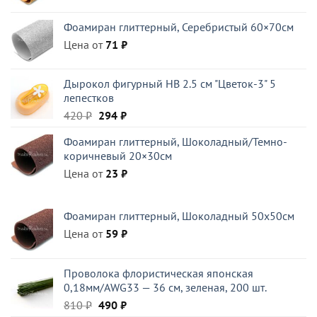
Фоамиран глиттерный, Серебристый 60×70см
Цена от
71
₽
Дырокол фигурный HB 2.5 см "Цветок-3" 5
лепестков
Первоначальная
Текущая
420
₽
294
₽
цена
цена:
Фоамиран глиттерный, Шоколадный/Темно-
составляла
294 ₽.
коричневый 20×30см
420 ₽.
Цена от
23
₽
Фоамиран глиттерный, Шоколадный 50x50см
Цена от
59
₽
Проволока флористическая японская
0,18мм/AWG33 — 36 см, зеленая, 200 шт.
Первоначальная
Текущая
810
₽
490
₽