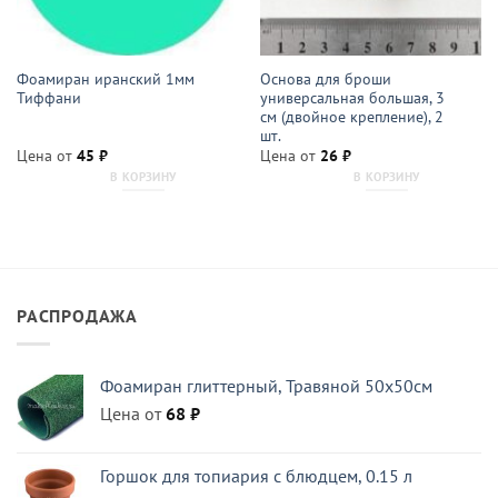
Фоамиран иранский 1мм
Основа для броши
Тиффани
универсальная большая, 3
см (двойное крепление), 2
шт.
Цена от
45
₽
Цена от
26
₽
В КОРЗИНУ
В КОРЗИНУ
РАСПРОДАЖА
Фоамиран глиттерный, Травяной 50x50см
Цена от
68
₽
Горшок для топиария с блюдцем, 0.15 л