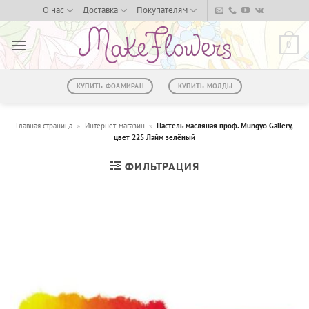
Skip
О нас
Доставка
Покупателям
to
content
0
КУПИТЬ ФОАМИРАН
КУПИТЬ МОЛДЫ
Главная страница
»
Интернет-магазин
»
Пастель масляная проф. Mungyo Gallery,
цвет 225 Лайм зелёный
ФИЛЬТРАЦИЯ