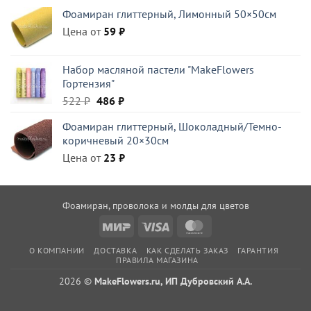
цена
цена:
Фоамиран глиттерный, Лимонный 50×50см
составляла
490 ₽.
Цена от
810 ₽.
59
₽
Набор масляной пастели "MakeFlowers
Гортензия"
Первоначальная
Текущая
522
₽
486
₽
цена
цена:
Фоамиран глиттерный, Шоколадный/Темно-
составляла
486 ₽.
коричневый 20×30см
522 ₽.
Цена от
23
₽
Фоамиран, проволока и молды для цветов
Mir
Visa
MasterCard
О КОМПАНИИ
ДОСТАВКА
КАК СДЕЛАТЬ ЗАКАЗ
ГАРАНТИЯ
ПРАВИЛА МАГАЗИНА
2026 ©
MakeFlowers.ru, ИП Дубровский А.А.