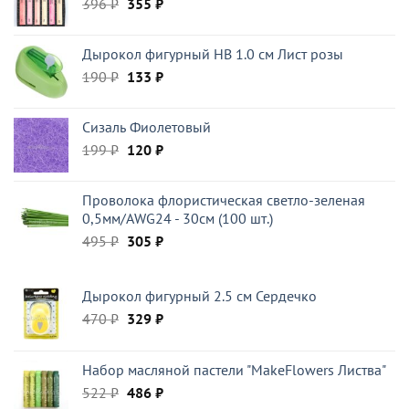
Первоначальная
Текущая
396
₽
410 ₽.
355
₽
цена
цена:
составляла
355 ₽.
Дырокол фигурный HB 1.0 см Лист розы
396 ₽.
Первоначальная
Текущая
190
₽
133
₽
цена
цена:
составляла
133 ₽.
Сизаль Фиолетовый
190 ₽.
Первоначальная
Текущая
199
₽
120
₽
цена
цена:
составляла
120 ₽.
Проволока флористическая светло-зеленая
199 ₽.
0,5мм/AWG24 - 30см (100 шт.)
Первоначальная
Текущая
495
₽
305
₽
цена
цена:
составляла
305 ₽.
Дырокол фигурный 2.5 см Сердечко
495 ₽.
Первоначальная
Текущая
470
₽
329
₽
цена
цена:
составляла
329 ₽.
Набор масляной пастели "MakeFlowers Листва"
470 ₽.
Первоначальная
Текущая
522
₽
486
₽