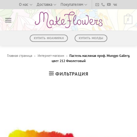
Skip
О нас
Доставка
Покупателям
to
content
0
КУПИТЬ ФОАМИРАН
КУПИТЬ МОЛДЫ
Главная страница
»
Интернет-магазин
»
Пастель масляная проф. Mungyo Gallery,
цвет 212 Фиолетовый
ФИЛЬТРАЦИЯ