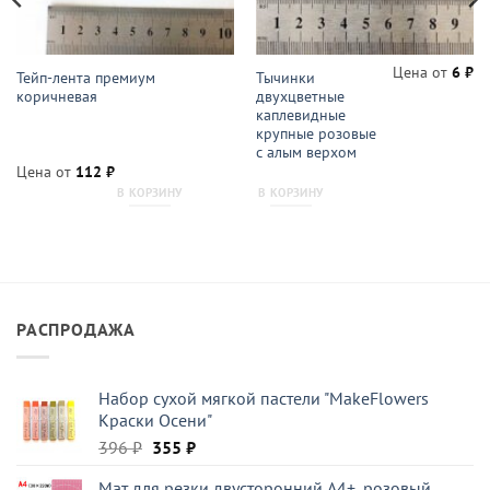
Цена от
6
₽
Тейп-лента премиум
Тычинки
коричневая
двухцветные
каплевидные
крупные розовые
с алым верхом
Цена от
112
₽
В КОРЗИНУ
В КОРЗИНУ
РАСПРОДАЖА
Набор сухой мягкой пастели "MakeFlowers
Краски Осени"
Первоначальная
Текущая
396
₽
355
₽
цена
цена:
Мат для резки двусторонний А4+, розовый