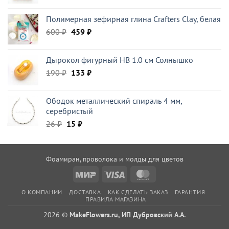
цена
цена:
составляла
486 ₽.
Полимерная зефирная глина Crafters Clay, белая
522 ₽.
Первоначальная
Текущая
600
₽
459
₽
цена
цена:
составляла
459 ₽.
Дырокол фигурный HB 1.0 см Солнышко
600 ₽.
Первоначальная
Текущая
190
₽
133
₽
цена
цена:
составляла
133 ₽.
Ободок металлический спираль 4 мм,
190 ₽.
серебристый
Первоначальная
Текущая
26
₽
15
₽
цена
цена:
составляла
15 ₽.
26 ₽.
Фоамиран, проволока и молды для цветов
Mir
Visa
MasterCard
О КОМПАНИИ
ДОСТАВКА
КАК СДЕЛАТЬ ЗАКАЗ
ГАРАНТИЯ
ПРАВИЛА МАГАЗИНА
2026 ©
MakeFlowers.ru, ИП Дубровский А.А.