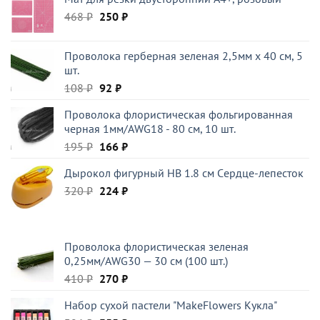
составляла
355 ₽.
Первоначальная
Текущая
468
₽
396 ₽.
250
₽
цена
цена:
составляла
250 ₽.
Проволока герберная зеленая 2,5мм x 40 см, 5
468 ₽.
шт.
Первоначальная
Текущая
108
₽
92
₽
цена
цена:
Проволока флористическая фольгированная
составляла
92 ₽.
черная 1мм/AWG18 - 80 см, 10 шт.
108 ₽.
Первоначальная
Текущая
195
₽
166
₽
цена
цена:
Дырокол фигурный HB 1.8 см Cердце-лепесток
составляла
166 ₽.
Первоначальная
Текущая
320
₽
195 ₽.
224
₽
цена
цена:
составляла
224 ₽.
320 ₽.
Проволока флористическая зеленая
0,25мм/AWG30 — 30 см (100 шт.)
Первоначальная
Текущая
410
₽
270
₽
цена
цена:
Набор сухой пастели "MakeFlowers Кукла"
составляла
270 ₽.