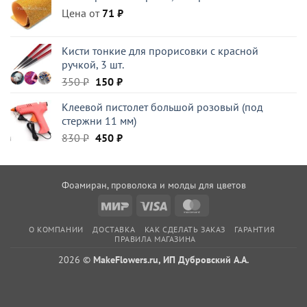
Цена от
395 ₽.
71
₽
Кисти тонкие для прорисовки с красной
ручкой, 3 шт.
Первоначальная
Текущая
350
₽
150
₽
цена
цена:
Клеевой пистолет большой розовый (под
составляла
150 ₽.
стержни 11 мм)
350 ₽.
Первоначальная
Текущая
830
₽
450
₽
цена
цена:
составляла
450 ₽.
830 ₽.
Фоамиран, проволока и молды для цветов
Mir
Visa
MasterCard
О КОМПАНИИ
ДОСТАВКА
КАК СДЕЛАТЬ ЗАКАЗ
ГАРАНТИЯ
ПРАВИЛА МАГАЗИНА
2026 ©
MakeFlowers.ru, ИП Дубровский А.А.