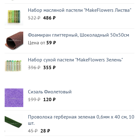
Набор масляной пастели "MakeFlowers Листва"
Первоначальная
Текущая
522
₽
486
₽
цена
цена:
составляла
486 ₽.
Фоамиран глиттерный, Шоколадный 50x50см
522 ₽.
Цена от
59
₽
Набор сухой пастели "MakeFlowers Зелень"
Первоначальная
Текущая
396
₽
355
₽
цена
цена:
составляла
355 ₽.
396 ₽.
Сизаль Фиолетовый
Первоначальная
Текущая
199
₽
120
₽
цена
цена:
составляла
120 ₽.
Проволока герберная зеленая 0,6мм x 40 см, 10
199 ₽.
шт.
Первоначальная
Текущая
45
₽
28
₽
цена
цена: