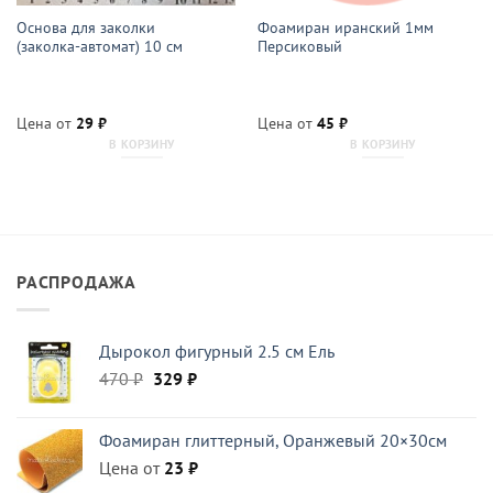
Основа для заколки
Фоамиран иранский 1мм
(заколка-автомат) 10 см
Персиковый
Цена от
29
₽
Цена от
45
₽
В КОРЗИНУ
В КОРЗИНУ
РАСПРОДАЖА
Дырокол фигурный 2.5 см Ель
Первоначальная
Текущая
470
₽
329
₽
цена
цена:
составляла
329 ₽.
Фоамиран глиттерный, Оранжевый 20×30см
470 ₽.
Цена от
23
₽