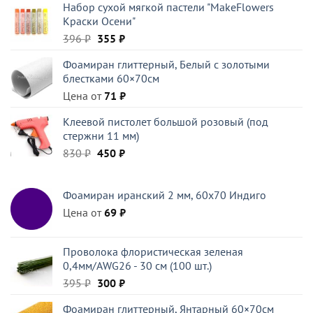
Набор сухой мягкой пастели "MakeFlowers
составляла
28 ₽.
Краски Осени"
45 ₽.
Первоначальная
Текущая
396
₽
355
₽
цена
цена:
Фоамиран глиттерный, Белый c золотыми
составляла
355 ₽.
блестками 60×70см
396 ₽.
Цена от
71
₽
Клеевой пистолет большой розовый (под
стержни 11 мм)
Первоначальная
Текущая
830
₽
450
₽
цена
цена:
составляла
450 ₽.
Фоамиран иранский 2 мм, 60х70 Индиго
830 ₽.
Цена от
69
₽
Проволока флористическая зеленая
0,4мм/AWG26 - 30 см (100 шт.)
Первоначальная
Текущая
395
₽
300
₽
цена
цена:
Фоамиран глиттерный, Янтарный 60×70см
составляла
300 ₽.