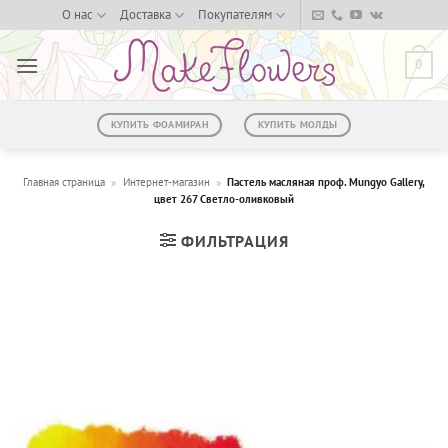
Skip
О нас
Доставка
Покупателям
to
content
0
КУПИТЬ ФОАМИРАН
КУПИТЬ МОЛДЫ
Главная страница
»
Интернет-магазин
»
Пастель масляная проф. Mungyo Gallery,
цвет 267 Светло-оливковый
ФИЛЬТРАЦИЯ