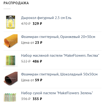
РАСПРОДАЖА
Дырокол фигурный 2.5 см Ель
Первоначальная
Текущая
470
₽
329
₽
цена
цена:
составляла
329 ₽.
Фоамиран глиттерный, Оранжевый 20×30см
470 ₽.
Цена от
23
₽
Набор масляной пастели "MakeFlowers Листва"
Первоначальная
Текущая
522
₽
486
₽
цена
цена:
составляла
486 ₽.
Фоамиран глиттерный, Шоколадный 50x50см
522 ₽.
Цена от
59
₽
Набор сухой пастели "MakeFlowers Зелень"
Первоначальная
Текущая
396
₽
355
₽
цена
цена: