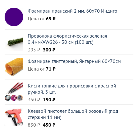
составляла
450 ₽.
Фоамиран иранский 2 мм, 60х70 Индиго
830 ₽.
Цена от
69
₽
Проволока флористическая зеленая
0,4мм/AWG26 - 30 см (100 шт.)
Первоначальная
Текущая
395
₽
300
₽
цена
цена:
Фоамиран глиттерный, Янтарный 60×70см
составляла
300 ₽.
Цена от
395 ₽.
71
₽
Кисти тонкие для прорисовки с красной
ручкой, 3 шт.
Первоначальная
Текущая
350
₽
150
₽
цена
цена:
Клеевой пистолет большой розовый (под
составляла
150 ₽.
стержни 11 мм)
350 ₽.
Первоначальная
Текущая
830
₽
450
₽
цена
цена:
составляла
450 ₽.