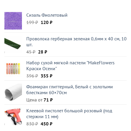
составляла
355 ₽.
396 ₽.
Сизаль Фиолетовый
Первоначальная
Текущая
199
₽
120
₽
цена
цена:
составляла
120 ₽.
Проволока герберная зеленая 0,6мм x 40 см, 10
199 ₽.
шт.
Первоначальная
Текущая
45
₽
28
₽
цена
цена:
Набор сухой мягкой пастели "MakeFlowers
составляла
28 ₽.
Краски Осени"
45 ₽.
Первоначальная
Текущая
396
₽
355
₽
цена
цена:
Фоамиран глиттерный, Белый c золотыми
составляла
355 ₽.
блестками 60×70см
396 ₽.
Цена от
71
₽
Клеевой пистолет большой розовый (под
стержни 11 мм)
Первоначальная
Текущая
830
₽
450
₽
цена
цена: