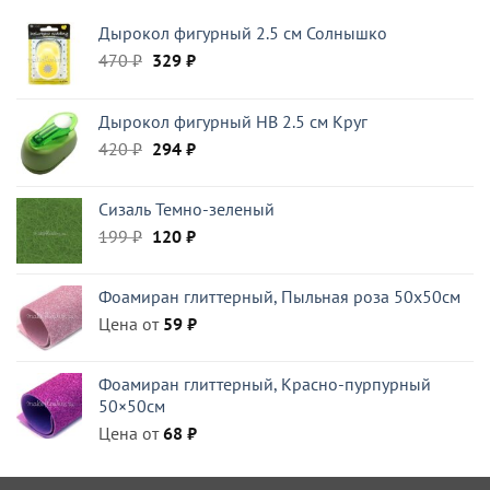
составляла
270 ₽.
Дырокол фигурный 2.5 см Солнышко
395 ₽.
Первоначальная
Текущая
470
₽
329
₽
цена
цена:
составляла
329 ₽.
Дырокол фигурный HB 2.5 см Круг
470 ₽.
Первоначальная
Текущая
420
₽
294
₽
цена
цена:
составляла
294 ₽.
Сизаль Темно-зеленый
420 ₽.
Первоначальная
Текущая
199
₽
120
₽
цена
цена:
составляла
120 ₽.
Фоамиран глиттерный, Пыльная роза 50x50см
199 ₽.
Цена от
59
₽
Фоамиран глиттерный, Красно-пурпурный
50×50см
Цена от
68
₽