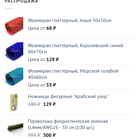
РАСПРОДАЖА
Фоамиран глиттерный, Алый 50x50см
Цена от
68
₽
Фоамиран глиттерный, Королевский синий
60×70см
Цена от
129
₽
Фоамиран глиттерный, Морской голубой
40x60см
Цена от
53
₽
Ножницы фигурные "Арабский узор"
Первоначальная
Текущая
180
₽
129
₽
цена
цена:
составляла
129 ₽.
Проволока флористическая зеленая
180 ₽.
0,4мм/AWG26 - 30 см (100 шт.)
Первоначальная
Текущая
395
₽
300
₽