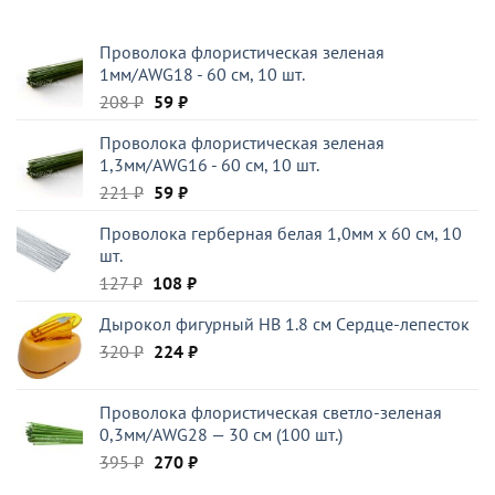
цена
цена:
составляла
300 ₽.
Проволока флористическая зеленая
395 ₽.
1мм/AWG18 - 60 см, 10 шт.
Первоначальная
Текущая
208
₽
59
₽
цена
цена:
Проволока флористическая зеленая
составляла
59 ₽.
1,3мм/AWG16 - 60 см, 10 шт.
208 ₽.
Первоначальная
Текущая
221
₽
59
₽
цена
цена:
Проволока герберная белая 1,0мм x 60 см, 10
составляла
59 ₽.
шт.
221 ₽.
Первоначальная
Текущая
127
₽
108
₽
цена
цена:
Дырокол фигурный HB 1.8 см Cердце-лепесток
составляла
108 ₽.
Первоначальная
Текущая
320
₽
127 ₽.
224
₽
цена
цена:
составляла
224 ₽.
Проволока флористическая светло-зеленая
320 ₽.
0,3мм/AWG28 — 30 см (100 шт.)
Первоначальная
Текущая
395
₽
270
₽
цена
цена: