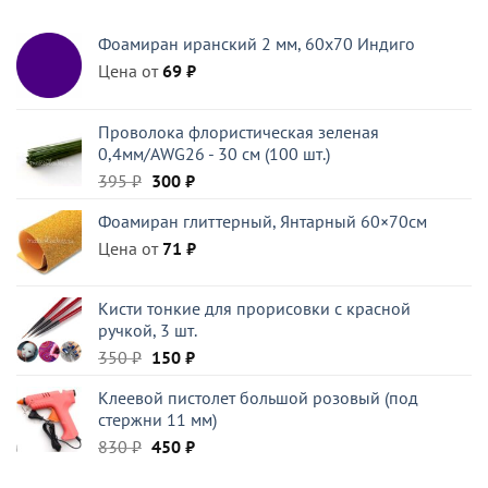
цена
цена:
составляла
450 ₽.
Фоамиран иранский 2 мм, 60х70 Индиго
830 ₽.
Цена от
69
₽
Проволока флористическая зеленая
0,4мм/AWG26 - 30 см (100 шт.)
Первоначальная
Текущая
395
₽
300
₽
цена
цена:
Фоамиран глиттерный, Янтарный 60×70см
составляла
300 ₽.
Цена от
395 ₽.
71
₽
Кисти тонкие для прорисовки с красной
ручкой, 3 шт.
Первоначальная
Текущая
350
₽
150
₽
цена
цена:
Клеевой пистолет большой розовый (под
составляла
150 ₽.
стержни 11 мм)
350 ₽.
Первоначальная
Текущая
830
₽
450
₽
цена
цена: