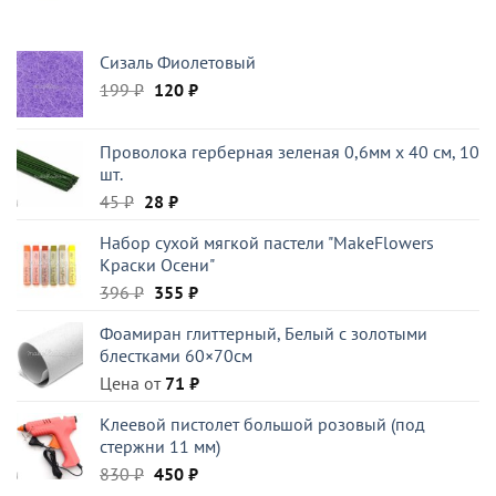
составляла
355 ₽.
396 ₽.
Сизаль Фиолетовый
Первоначальная
Текущая
199
₽
120
₽
цена
цена:
составляла
120 ₽.
Проволока герберная зеленая 0,6мм x 40 см, 10
199 ₽.
шт.
Первоначальная
Текущая
45
₽
28
₽
цена
цена:
Набор сухой мягкой пастели "MakeFlowers
составляла
28 ₽.
Краски Осени"
45 ₽.
Первоначальная
Текущая
396
₽
355
₽
цена
цена:
Фоамиран глиттерный, Белый c золотыми
составляла
355 ₽.
блестками 60×70см
396 ₽.
Цена от
71
₽
Клеевой пистолет большой розовый (под
стержни 11 мм)
Первоначальная
Текущая
830
₽
450
₽