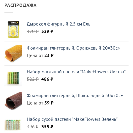
РАСПРОДАЖА
Дырокол фигурный 2.5 см Ель
Первоначальная
Текущая
470
₽
329
₽
цена
цена:
составляла
329 ₽.
Фоамиран глиттерный, Оранжевый 20×30см
470 ₽.
Цена от
23
₽
Набор масляной пастели "MakeFlowers Листва"
Первоначальная
Текущая
522
₽
486
₽
цена
цена:
составляла
486 ₽.
Фоамиран глиттерный, Шоколадный 50x50см
522 ₽.
Цена от
59
₽
Набор сухой пастели "MakeFlowers Зелень"
Первоначальная
Текущая
396
₽
355
₽
цена
цена: