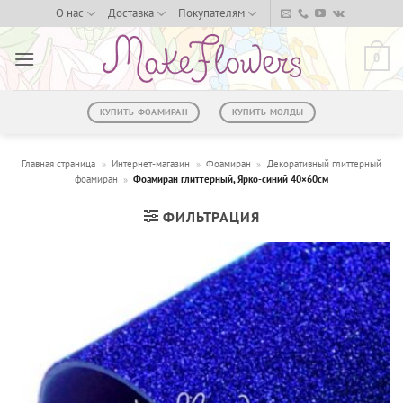
Skip
О нас
Доставка
Покупателям
to
content
0
КУПИТЬ ФОАМИРАН
КУПИТЬ МОЛДЫ
Главная страница
»
Интернет-магазин
»
Фоамиран
»
Декоративный глиттерный
фоамиран
»
Фоамиран глиттерный, Ярко-синий 40×60см
ФИЛЬТРАЦИЯ