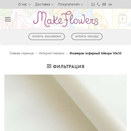
Skip
О нас
Доставка
Покупателям
to
content
0
КУПИТЬ ФОАМИРАН
КУПИТЬ МОЛДЫ
Главная страница
»
Интернет-магазин
»
Фоамиран зефирный Айвори 50х50
ФИЛЬТРАЦИЯ