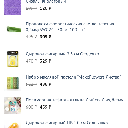
Сизаль Фиолетовый
190 ₽.
Первоначальная
Текущая
199
₽
120
₽
цена
цена:
составляла
120 ₽.
Проволока флористическая светло-зеленая
199 ₽.
0,5мм/AWG24 - 30см (100 шт.)
Первоначальная
Текущая
495
₽
305
₽
цена
цена:
составляла
305 ₽.
Дырокол фигурный 2.5 см Сердечко
495 ₽.
Первоначальная
Текущая
470
₽
329
₽
цена
цена:
составляла
329 ₽.
Набор масляной пастели "MakeFlowers Листва"
470 ₽.
Первоначальная
Текущая
522
₽
486
₽
цена
цена:
составляла
486 ₽.
Полимерная зефирная глина Crafters Clay, белая
522 ₽.
Первоначальная
Текущая
600
₽
459
₽
цена
цена:
составляла
459 ₽.
Дырокол фигурный HB 1.0 см Солнышко
600 ₽.