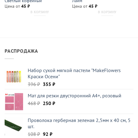
Светлый кофейный
Лайм
Цена от
45
₽
Цена от
45
₽
В КОРЗИНУ
В КОРЗИНУ
РАСПРОДАЖА
Набор сухой мягкой пастели "MakeFlowers
Краски Осени"
Первоначальная
Текущая
396
₽
355
₽
цена
цена:
Мат для резки двусторонний А4+, розовый
составляла
355 ₽.
Первоначальная
Текущая
468
₽
396 ₽.
250
₽
цена
цена:
составляла
250 ₽.
Проволока герберная зеленая 2,5мм x 40 см, 5
468 ₽.
шт.
Первоначальная
Текущая
108
₽
92
₽