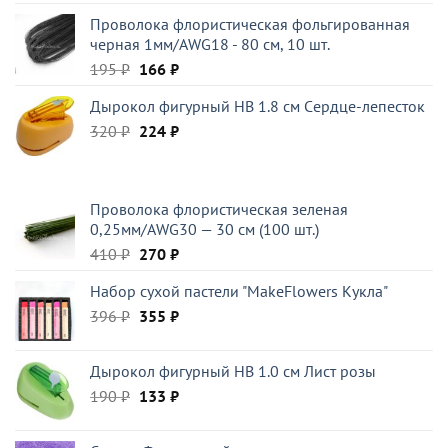
цена
цена:
Проволока флористическая фольгированная
составляла
92 ₽.
черная 1мм/AWG18 - 80 см, 10 шт.
108 ₽.
Первоначальная
Текущая
195
₽
166
₽
цена
цена:
Дырокол фигурный HB 1.8 см Cердце-лепесток
составляла
166 ₽.
Первоначальная
Текущая
320
₽
195 ₽.
224
₽
цена
цена:
составляла
224 ₽.
320 ₽.
Проволока флористическая зеленая
0,25мм/AWG30 — 30 см (100 шт.)
Первоначальная
Текущая
410
₽
270
₽
цена
цена:
Набор сухой пастели "MakeFlowers Кукла"
составляла
270 ₽.
Первоначальная
Текущая
396
₽
410 ₽.
355
₽
цена
цена:
составляла
355 ₽.
Дырокол фигурный HB 1.0 см Лист розы
396 ₽.
Первоначальная
Текущая
190
₽
133
₽
цена
цена:
составляла
133 ₽.