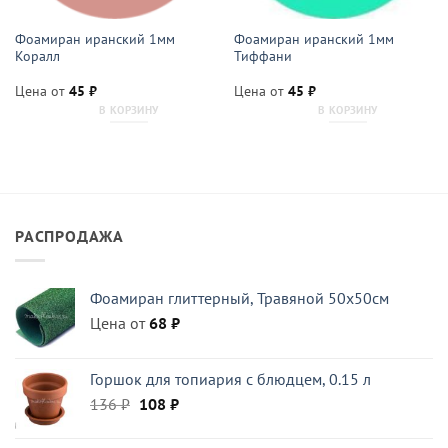
Фоамиран иранский 1мм
Фоамиран иранский 1мм
Коралл
Тиффани
Цена от
45
₽
Цена от
45
₽
В КОРЗИНУ
В КОРЗИНУ
РАСПРОДАЖА
Фоамиран глиттерный, Травяной 50x50см
Цена от
68
₽
Горшок для топиария с блюдцем, 0.15 л
Первоначальная
Текущая
136
₽
108
₽
цена
цена:
составляла
108 ₽.