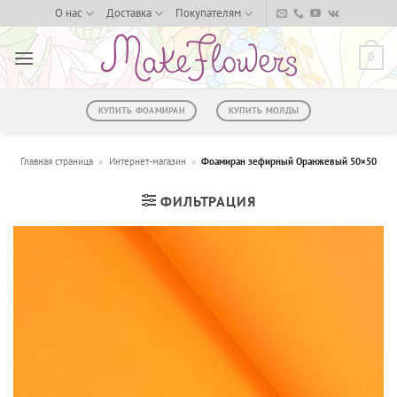
Skip
О нас
Доставка
Покупателям
to
content
0
КУПИТЬ ФОАМИРАН
КУПИТЬ МОЛДЫ
Главная страница
»
Интернет-магазин
»
Фоамиран зефирный Оранжевый 50×50
ФИЛЬТРАЦИЯ