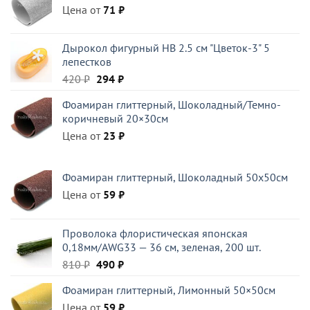
Цена от
71
₽
Дырокол фигурный HB 2.5 см "Цветок-3" 5
лепестков
Первоначальная
Текущая
420
₽
294
₽
цена
цена:
Фоамиран глиттерный, Шоколадный/Темно-
составляла
294 ₽.
коричневый 20×30см
420 ₽.
Цена от
23
₽
Фоамиран глиттерный, Шоколадный 50x50см
Цена от
59
₽
Проволока флористическая японская
0,18мм/AWG33 — 36 см, зеленая, 200 шт.
Первоначальная
Текущая
810
₽
490
₽
цена
цена:
Фоамиран глиттерный, Лимонный 50×50см
составляла
490 ₽.
Цена от
810 ₽.
59
₽