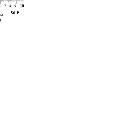
30
₽
на
а