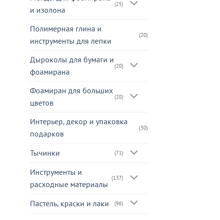
(25)
и изолона
Полимерная глина и
(20)
инструменты для лепки
Дыроколы для бумаги и
(20)
фоамирана
Фоамиран для больших
(20)
цветов
Интерьер, декор и упаковка
(30)
подарков
Тычинки
(71)
Инструменты и
(137)
расходные материалы
Пастель, краски и лаки
(96)