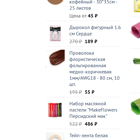
кофейный - 30*35см -
25 листов
Цена от
45
₽
Дырокол фигурный 1.6
см Сердце
Первоначальная
Текущая
270
₽
189
₽
цена
цена:
Проволока
составляла
189 ₽.
флористическая
270 ₽.
фольгированная
медно-коричневая
1мм/AWG18 - 80 см, 10
шт.
Первоначальная
Текущая
195
₽
55
₽
цена
цена:
Набор масляной
составляла
55 ₽.
пастели "MakeFlowers
195 ₽.
Персидский мак"
Первоначальная
Текущая
522
₽
486
₽
цена
цена:
Тейп-лента белая
составляла
486 ₽.