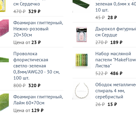
см Сердечко
зеленая 0,6мм x 40
10 шт.
Первоначальная
Текущая
470
₽
329
₽
Первоначаль
Текущая
цена
цена:
45
₽
28
₽
Фоамиран глиттерный,
цена
цена:
составляла
329 ₽.
Нежно-розовый
Дырокол фигурный
составляла
28 ₽.
470 ₽.
20×30см
см Сердце
45 ₽.
Первоначал
Текущ
Цена от
23
₽
270
₽
189
₽
цена
цена:
Проволока
Набор масляной
составляла
189 ₽.
флористическая
пастели "MakeFlow
270 ₽.
светло-зеленая
Листва"
0,8мм/AWG20 - 30 см,
Первоначал
Текущ
522
₽
486
₽
100 шт.
цена
цена:
Ободок металличе
Первоначальная
Текущая
800
₽
320
₽
составляла
486 ₽.
спираль 4 мм,
цена
цена:
522 ₽.
Фоамиран глиттерный,
серебристый
составляла
320 ₽.
Лайм 60×70см
Первоначаль
Текущая
800 ₽.
26
₽
15
₽
Цена от
129
₽
цена
цена:
составляла
15 ₽.
26 ₽.