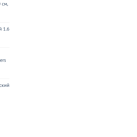
 см,
ная
 1.6
ьная
ая
ers
ьная
ая
ский
ная