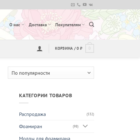
О нас
Доставка
Покупателям
КОРЗИНА /
0
₽
0
КАТЕГОРИИ ТОВАРОВ
Распродажа
(532)
Фоамиран
(98)
Молды для фоамирана