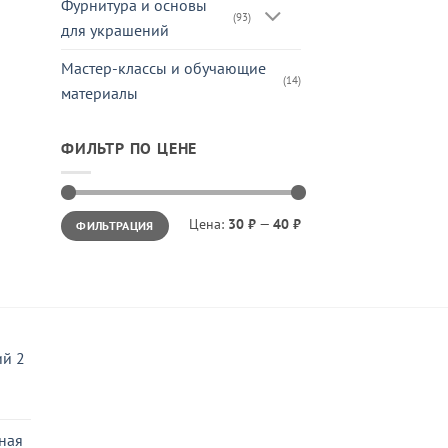
Фурнитура и основы
(93)
для украшений
Мастер-классы и обучающие
(14)
материалы
ФИЛЬТР ПО ЦЕНЕ
Минимальная
Максимальная
Цена:
30 ₽
—
40 ₽
ФИЛЬТРАЦИЯ
цена
цена
й 2
ная