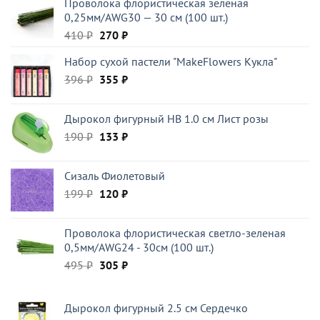
Проволока флористическая зеленая
0,25мм/AWG30 — 30 см (100 шт.)
Первоначальная
Текущая
410
₽
270
₽
цена
цена:
Набор сухой пастели "MakeFlowers Кукла"
составляла
270 ₽.
Первоначальная
Текущая
396
₽
410 ₽.
355
₽
цена
цена:
составляла
355 ₽.
Дырокол фигурный HB 1.0 см Лист розы
396 ₽.
Первоначальная
Текущая
190
₽
133
₽
цена
цена:
составляла
133 ₽.
Сизаль Фиолетовый
190 ₽.
Первоначальная
Текущая
199
₽
120
₽
цена
цена:
составляла
120 ₽.
Проволока флористическая светло-зеленая
199 ₽.
0,5мм/AWG24 - 30см (100 шт.)
Первоначальная
Текущая
495
₽
305
₽
цена
цена:
составляла
305 ₽.
Дырокол фигурный 2.5 см Сердечко
495 ₽.