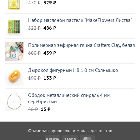
Первоначальная
Текущая
470
₽
329
₽
цена
цена:
составляла
329 ₽.
Набор масляной пастели "MakeFlowers Листва"
470 ₽.
Первоначальная
Текущая
522
₽
486
₽
цена
цена:
составляла
486 ₽.
Полимерная зефирная глина Crafters Clay, белая
522 ₽.
Первоначальная
Текущая
600
₽
459
₽
цена
цена:
составляла
459 ₽.
Дырокол фигурный HB 1.0 см Солнышко
600 ₽.
Первоначальная
Текущая
190
₽
133
₽
цена
цена:
составляла
133 ₽.
Ободок металлический спираль 4 мм,
190 ₽.
серебристый
Первоначальная
Текущая
26
₽
15
₽
цена
цена:
составляла
15 ₽.
26 ₽.
Фоамиран, проволока и молды для цветов
Mir
Visa
MasterCard