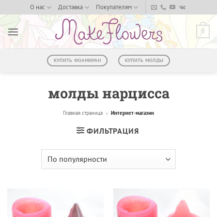
Skip
О нас
Доставка
Покупателям
to
content
0
КУПИТЬ ФОАМИРАН
КУПИТЬ МОЛДЫ
молды нарцисса
Главная страница
»
Интернет-магазин
ФИЛЬТРАЦИЯ