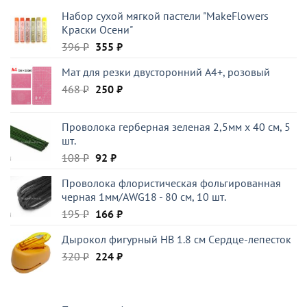
Набор сухой мягкой пастели "MakeFlowers
Краски Осени"
Первоначальная
Текущая
396
₽
355
₽
цена
цена:
Мат для резки двусторонний А4+, розовый
составляла
355 ₽.
Первоначальная
Текущая
468
₽
396 ₽.
250
₽
цена
цена:
составляла
250 ₽.
Проволока герберная зеленая 2,5мм x 40 см, 5
468 ₽.
шт.
Первоначальная
Текущая
108
₽
92
₽
цена
цена:
Проволока флористическая фольгированная
составляла
92 ₽.
черная 1мм/AWG18 - 80 см, 10 шт.
108 ₽.
Первоначальная
Текущая
195
₽
166
₽
цена
цена:
Дырокол фигурный HB 1.8 см Cердце-лепесток
составляла
166 ₽.
Первоначальная
Текущая
320
₽
195 ₽.
224
₽
цена
цена:
составляла
224 ₽.
320 ₽.