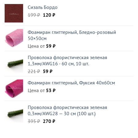
Сизаль Бордо
Первоначальная
Текущая
199
₽
120
₽
цена
цена:
составляла
120 ₽.
Фоамиран глиттерный, Бледно-розовый
199 ₽.
50×50см
Цена от
59
₽
Проволока флористическая зеленая
1,3мм/AWG16 - 60 см, 10 шт.
Первоначальная
Текущая
221
₽
59
₽
цена
цена:
Фоамиран глиттерный, Фуксия 40x60см
составляла
59 ₽.
Цена от
221 ₽.
53
₽
Проволока флористическая зеленая
0,3мм/AWG28 — 30 см (100 шт.)
Первоначальная
Текущая
395
₽
270
₽
цена
цена:
составляла
270 ₽.