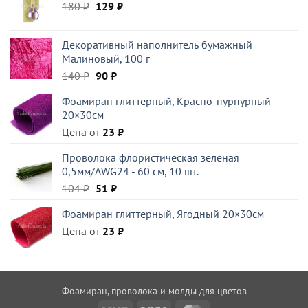
Первоначальная
Текущая
180
₽
129
₽
цена
цена:
составляла
129 ₽.
Декоративный наполнитель бумажный
180 ₽.
Малиновый, 100 г
Первоначальная
Текущая
140
₽
90
₽
цена
цена:
Фоамиран глиттерный, Красно-пурпурный
составляла
90 ₽.
20×30см
140 ₽.
Цена от
23
₽
Проволока флористическая зеленая
0,5мм/AWG24 - 60 см, 10 шт.
Первоначальная
Текущая
104
₽
51
₽
цена
цена:
Фоамиран глиттерный, Ягодный 20×30см
составляла
51 ₽.
Цена от
104 ₽.
23
₽
Фоамиран, проволока и молды для цветов