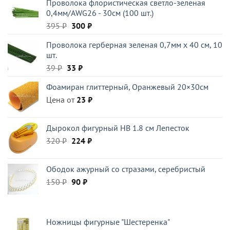
Проволока флористическая светло-зеленая
395 ₽.
0,4мм/AWG26 - 30см (100 шт.)
Первоначальная
Текущая
395
₽
300
₽
цена
цена:
Проволока герберная зеленая 0,7мм x 40 см, 10
составляла
300 ₽.
шт.
395 ₽.
Первоначальная
Текущая
39
₽
33
₽
цена
цена:
Фоамиран глиттерный, Оранжевый 20×30см
составляла
33 ₽.
Цена от
39 ₽.
23
₽
Дырокол фигурный HB 1.8 см Лепесток
Первоначальная
Текущая
320
₽
224
₽
цена
цена:
составляла
224 ₽.
Ободок ажурный со стразами, серебристый
320 ₽.
Первоначальная
Текущая
150
₽
90
₽
цена
цена:
составляла
90 ₽.
150 ₽.
Ножницы фигурные "Шестеренка"