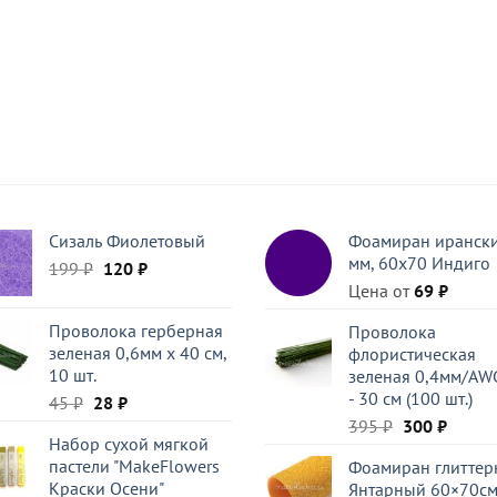
Сизаль Фиолетовый
Фоамиран ирански
мм, 60х70 Индиго
Первоначальная
Текущая
199
₽
120
₽
цена
цена:
Цена от
69
₽
составляла
120 ₽.
Проволока герберная
Проволока
199 ₽.
зеленая 0,6мм x 40 см,
флористическая
10 шт.
зеленая 0,4мм/AW
- 30 см (100 шт.)
Первоначальная
Текущая
45
₽
28
₽
цена
цена:
Первоначал
Текущ
395
₽
300
₽
Набор сухой мягкой
составляла
28 ₽.
цена
цена:
пастели "MakeFlowers
Фоамиран глиттер
45 ₽.
составляла
300 ₽.
Краски Осени"
Янтарный 60×70с
395 ₽.