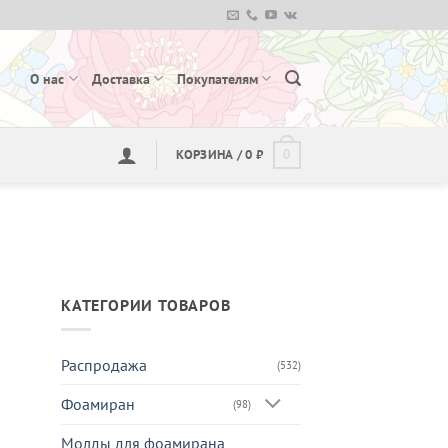
О нас
Доставка
Покупателям
КОРЗИНА /
0
₽
0
КАТЕГОРИИ ТОВАРОВ
Распродажа
(532)
Фоамиран
(98)
Молды для фоамирана