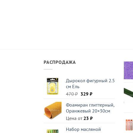
РАСПРОДАЖА
Дырокол фигурный 2.5
см Ель
Первоначальная
Текущая
470
₽
329
₽
цена
цена:
Фоамиран глиттерный,
составляла
329 ₽.
Оранжевый 20×30см
470 ₽.
Цена от
23
₽
Набор масляной