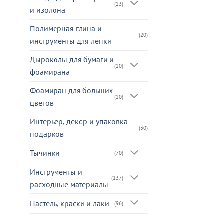
(23)
и изолона
Полимерная глина и
(20)
инструменты для лепки
Дыроколы для бумаги и
(20)
фоамирана
Фоамиран для больших
(20)
цветов
Интерьер, декор и упаковка
(30)
подарков
Тычинки
(70)
Инструменты и
(137)
расходные материалы
Пастель, краски и лаки
(96)