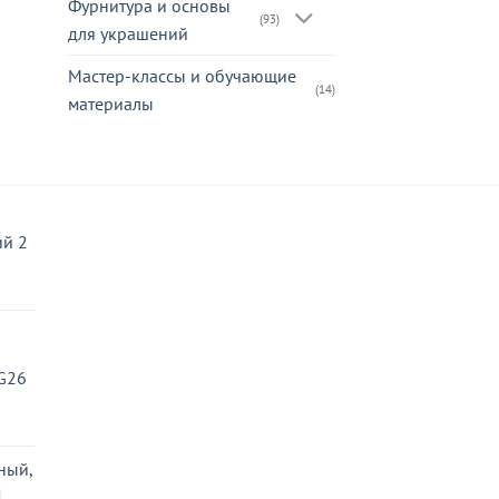
Фурнитура и основы
(93)
для украшений
Мастер-классы и обучающие
(14)
материалы
й 2
G26
ьная
ая
ный,
м