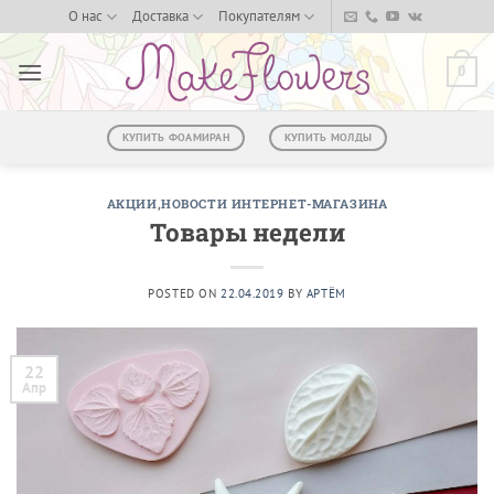
Skip
О нас
Доставка
Покупателям
to
content
0
КУПИТЬ ФОАМИРАН
КУПИТЬ МОЛДЫ
АКЦИИ
,
НОВОСТИ ИНТЕРНЕТ-МАГАЗИНА
Товары недели
POSTED ON
22.04.2019
BY
АРТЁМ
22
Апр