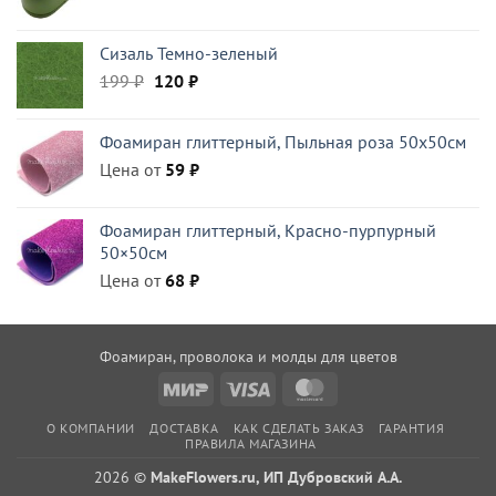
цена
цена:
составляла
294 ₽.
Сизаль Темно-зеленый
420 ₽.
Первоначальная
Текущая
199
₽
120
₽
цена
цена:
составляла
120 ₽.
Фоамиран глиттерный, Пыльная роза 50x50см
199 ₽.
Цена от
59
₽
Фоамиран глиттерный, Красно-пурпурный
50×50см
Цена от
68
₽
Фоамиран, проволока и молды для цветов
Mir
Visa
MasterCard
О КОМПАНИИ
ДОСТАВКА
КАК СДЕЛАТЬ ЗАКАЗ
ГАРАНТИЯ
ПРАВИЛА МАГАЗИНА
2026 ©
MakeFlowers.ru, ИП Дубровский А.А.