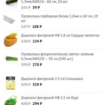
1,3мм/AWG16 - 60 см, 10 шт.
208 ₽.
Первоначальная
Текущая
221
₽
59
₽
цена
цена:
Проволока герберная белая 1,0мм x 60 см, 10
составляла
59 ₽.
шт.
221 ₽.
Первоначальная
Текущая
127
₽
108
₽
цена
цена:
Дырокол фигурный HB 1.8 см Cердце-лепесток
составляла
108 ₽.
Первоначальная
Текущая
320
₽
127 ₽.
224
₽
цена
цена:
составляла
224 ₽.
Проволока флористическая светло-зеленая
320 ₽.
0,3мм/AWG28 — 30 см (100 шт.)
Первоначальная
Текущая
395
₽
270
₽
цена
цена:
составляла
270 ₽.
Дырокол фигурный 2.5 см Солнышко
395 ₽.
Первоначальная
Текущая
470
₽
329
₽
цена
цена:
составляла
329 ₽.
Дырокол фигурный HB 2.5 см Круг
470 ₽.
Первоначальная
Текущая
420
₽
294
₽