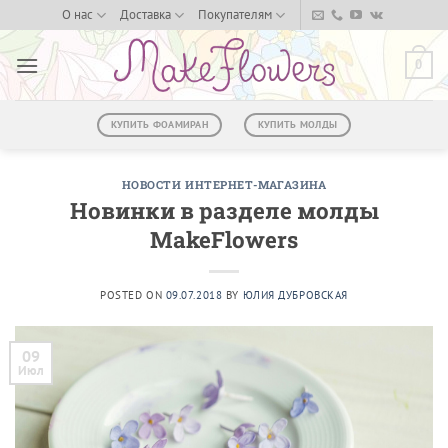
Skip
О нас
Доставка
Покупателям
to
content
0
КУПИТЬ ФОАМИРАН
КУПИТЬ МОЛДЫ
НОВОСТИ ИНТЕРНЕТ-МАГАЗИНА
Новинки в разделе молды
MakeFlowers
POSTED ON
09.07.2018
BY
ЮЛИЯ ДУБРОВСКАЯ
09
Июл