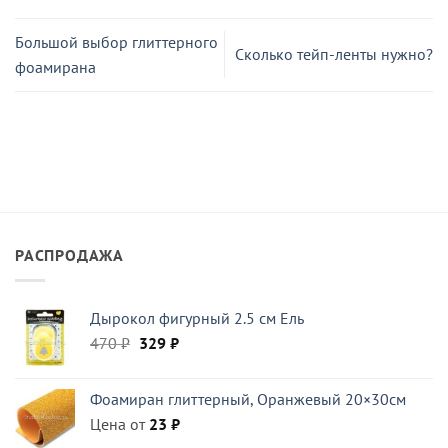
Большой выбор глиттерного
Сколько тейп-ленты нужно?
фоамирана
РАСПРОДАЖА
Дырокол фигурный 2.5 см Ель
Первоначальная
Текущая
470
₽
329
₽
цена
цена:
составляла
329 ₽.
Фоамиран глиттерный, Оранжевый 20×30см
470 ₽.
Цена от
23
₽