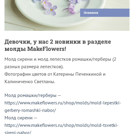
Девочки, у нас 2 новинки в разделе
молды MakeFlowers!
Молд сирени и молд лепестков ромашки/герберы (2
разных размера лепестков).
Фотографии цветов от Катерины Печенкиной и
Калиниченко Светланы.
Молд ромашки/герберы
—
https://www.makeflowers.ru/shop/molds/mold-lepestki-
gerbery-romashki-nabor/
Молд сирени
—
https://www.makeflowers.ru/shop/molds/mold-tsvetki-
sireni-nabor/