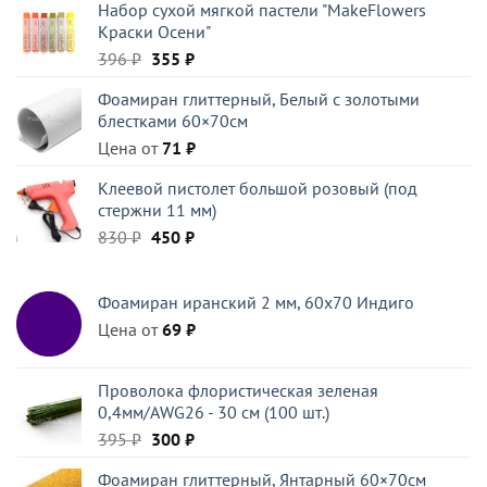
Набор сухой мягкой пастели "MakeFlowers
составляла
28 ₽.
Краски Осени"
45 ₽.
Первоначальная
Текущая
396
₽
355
₽
цена
цена:
Фоамиран глиттерный, Белый c золотыми
составляла
355 ₽.
блестками 60×70см
396 ₽.
Цена от
71
₽
Клеевой пистолет большой розовый (под
стержни 11 мм)
Первоначальная
Текущая
830
₽
450
₽
цена
цена:
составляла
450 ₽.
Фоамиран иранский 2 мм, 60х70 Индиго
830 ₽.
Цена от
69
₽
Проволока флористическая зеленая
0,4мм/AWG26 - 30 см (100 шт.)
Первоначальная
Текущая
395
₽
300
₽
цена
цена:
Фоамиран глиттерный, Янтарный 60×70см
составляла
300 ₽.