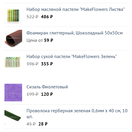
Набор масляной пастели "MakeFlowers Листва"
Первоначальная
Текущая
522
₽
486
₽
цена
цена:
составляла
486 ₽.
Фоамиран глиттерный, Шоколадный 50x50см
522 ₽.
Цена от
59
₽
Набор сухой пастели "MakeFlowers Зелень"
Первоначальная
Текущая
396
₽
355
₽
цена
цена:
составляла
355 ₽.
396 ₽.
Сизаль Фиолетовый
Первоначальная
Текущая
199
₽
120
₽
цена
цена:
составляла
120 ₽.
Проволока герберная зеленая 0,6мм x 40 см, 10
199 ₽.
шт.
Первоначальная
Текущая
45
₽
28
₽
цена
цена: