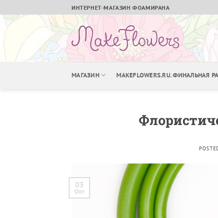
Skip
ИНТЕРНЕТ-МАГАЗИН ФОАМИРАНА
to
content
МАГАЗИН
MAKEFLOWERS.RU. ФИНАЛЬНАЯ 
Флористиче
POSTE
03
Окт