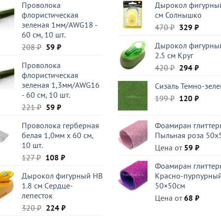
Проволока
Дырокол фигурный
флористическая
см Солнышко
зеленая 1мм/AWG18 -
Первоначал
Текущ
470
₽
329
₽
60 см, 10 шт.
цена
цена:
Дырокол фигурны
Первоначальная
Текущая
208
₽
59
₽
составляла
329 ₽.
2.5 см Круг
цена
цена:
470 ₽.
Проволока
составляла
59 ₽.
Первоначал
Текущ
420
₽
294
₽
флористическая
208 ₽.
цена
цена:
зеленая 1,3мм/AWG16
Сизаль Темно-зел
составляла
294 ₽.
- 60 см, 10 шт.
Первоначал
Текущ
199
₽
420 ₽.
120
₽
Первоначальная
Текущая
221
₽
59
₽
цена
цена:
цена
цена:
составляла
120 ₽.
Проволока герберная
Фоамиран глиттер
составляла
59 ₽.
199 ₽.
белая 1,0мм x 60 см,
Пыльная роза 50x
221 ₽.
10 шт.
Цена от
59
₽
Первоначальная
Текущая
127
₽
108
₽
Фоамиран глиттер
цена
цена:
Дырокол фигурный HB
Красно-пурпурны
составляла
108 ₽.
1.8 см Cердце-
50×50см
127 ₽.
лепесток
Цена от
68
₽
Первоначальная
Текущая
320
₽
224
₽
цена
цена: