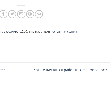
на в
фоамиран
. Добавить в закладки
постоянная ссылка
.
rs!
Хотите научиться работать с фоамираном?