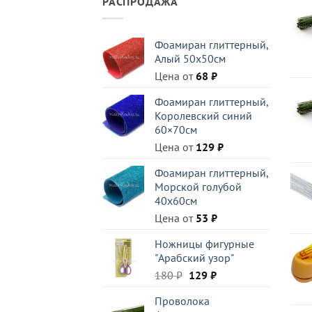
РАСПРОДАЖА
Фоамиран глиттерный,
Алый 50x50см
Цена от
68
₽
Фоамиран глиттерный,
Королевский синий
60×70см
Цена от
129
₽
Фоамиран глиттерный,
Морской голубой
40x60см
Цена от
53
₽
Ножницы фигурные
"Арабский узор"
Первоначальная
Текущая
180
₽
129
₽
цена
цена:
Проволока
составляла
129 ₽.