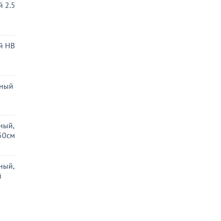
 2.5
ьная
ая
й HB
ьная
ая
еный
ьная
ая
ный,
50см
ный,
й