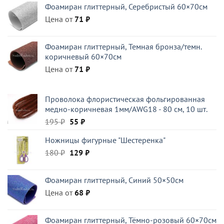
Фоамиран глиттерный, Серебристый 60×70см
составляла
294 ₽.
Цена от
420 ₽.
71
₽
Фоамиран глиттерный, Темная бронза/темн.
коричневый 60×70см
Цена от
71
₽
Проволока флористическая фольгированная
медно-коричневая 1мм/AWG18 - 80 см, 10 шт.
Первоначальная
Текущая
195
₽
55
₽
цена
цена:
Ножницы фигурные "Шестеренка"
составляла
55 ₽.
Первоначальная
Текущая
180
₽
195 ₽.
129
₽
цена
цена:
составляла
129 ₽.
Фоамиран глиттерный, Синий 50×50см
180 ₽.
Цена от
68
₽
Фоамиран глиттерный, Тёмно-розовый 60×70см