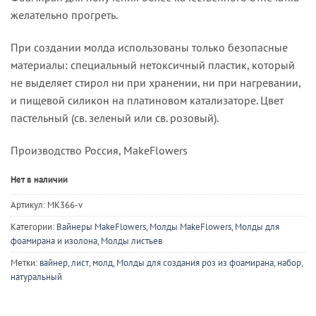
желательно прогреть.
При создании молда использованы только безопасные
материалы: специальный нетоксичный пластик, который
не выделяет стирол ни при хранении, ни при нагревании,
и пищевой силикон на платиновом катализаторе. Цвет
пастельный (св. зеленый или св. розовый).
Производство Россия, MakeFlowers
Нет в наличии
Артикул:
MK366-v
Категории:
Вайнеры MakeFlowers
,
Молды MakeFlowers
,
Молды для
фоамирана и изолона
,
Молды листьев
Метки:
вайнер
,
лист
,
молд
,
Молды для создания роз из фоамирана
,
набор
,
натуральный