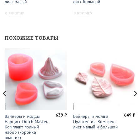
лист малый
лист большой
В КОРЗИНУ
В КОРЗИНУ
ПОХОЖИЕ ТОВАРЫ
639
₽
649
₽
Вайнеры и молды
Вайнеры и молды
начальная
Текущая
Нарцисс Dutch Master.
Пуансеттия. Комплект
цена:
ляла
486 ₽.
Комплект полный
лист малый и большой
набор (коронка
пластик)