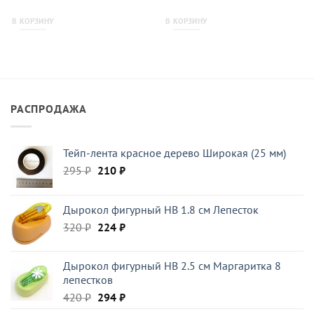
В КОРЗИНУ
В КОРЗИНУ
РАСПРОДАЖА
Тейп-лента красное дерево Широкая (25 мм)
Первоначальная
Текущая
295
₽
210
₽
цена
цена:
составляла
210 ₽.
Дырокол фигурный HB 1.8 см Лепесток
295 ₽.
Первоначальная
Текущая
320
₽
224
₽
цена
цена:
составляла
224 ₽.
Дырокол фигурный HB 2.5 см Маргаритка 8
320 ₽.
лепестков
Первоначальная
Текущая
420
₽
294
₽
цена
цена: