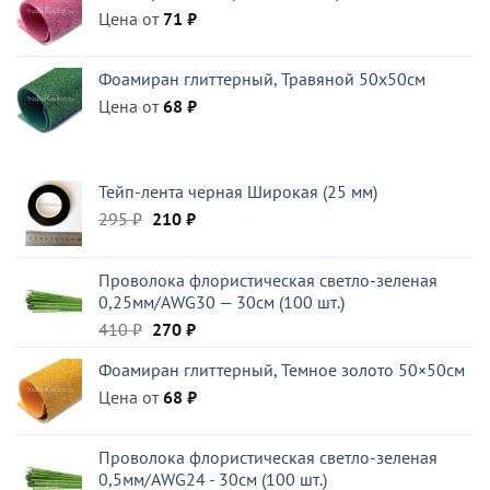
Цена от
71
₽
Фоамиран глиттерный, Травяной 50x50см
Цена от
68
₽
Тейп-лента черная Широкая (25 мм)
Первоначальная
Текущая
295
₽
210
₽
цена
цена:
составляла
210 ₽.
Проволока флористическая светло-зеленая
295 ₽.
0,25мм/AWG30 — 30см (100 шт.)
Первоначальная
Текущая
410
₽
270
₽
цена
цена:
Фоамиран глиттерный, Темное золото 50×50см
составляла
270 ₽.
Цена от
410 ₽.
68
₽
Проволока флористическая светло-зеленая
0,5мм/AWG24 - 30см (100 шт.)