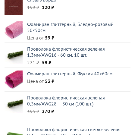
Первоначальная
Текущая
199
₽
120
₽
цена
цена:
составляла
120 ₽.
Фоамиран глиттерный, Бледно-розовый
199 ₽.
50×50см
Цена от
59
₽
Проволока флористическая зеленая
1,3мм/AWG16 - 60 см, 10 шт.
Первоначальная
Текущая
221
₽
59
₽
цена
цена:
Фоамиран глиттерный, Фуксия 40x60см
составляла
59 ₽.
Цена от
221 ₽.
53
₽
Проволока флористическая зеленая
0,3мм/AWG28 — 30 см (100 шт.)
Первоначальная
Текущая
395
₽
270
₽
цена
цена:
составляла
270 ₽.
Проволока флористическая светло-зеленая
395 ₽.