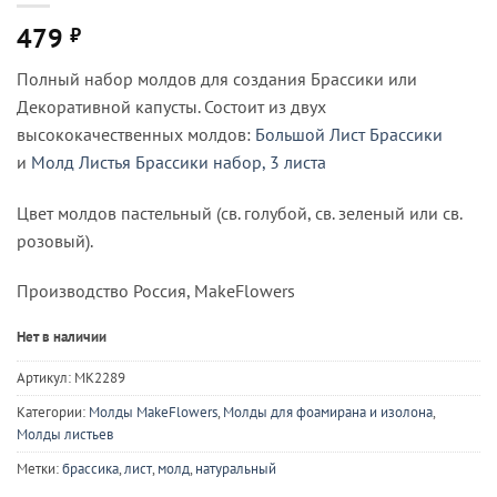
479
₽
Полный набор молдов для создания Брассики или
Декоративной капусты. Состоит из двух
высококачественных молдов:
Большой Лист Брассики
и
Молд Листья Брассики набор, 3 листа
Цвет молдов пастельный (св. голубой, св. зеленый или св.
розовый).
Производство Россия, MakeFlowers
Нет в наличии
Артикул:
MK2289
Категории:
Молды MakeFlowers
,
Молды для фоамирана и изолона
,
Молды листьев
Метки:
брассика
,
лист
,
молд
,
натуральный