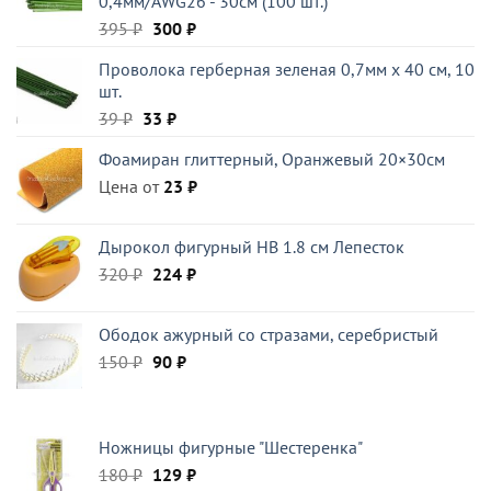
0,4мм/AWG26 - 30см (100 шт.)
Первоначальная
Текущая
395
₽
300
₽
цена
цена:
Проволока герберная зеленая 0,7мм x 40 см, 10
составляла
300 ₽.
шт.
395 ₽.
Первоначальная
Текущая
39
₽
33
₽
цена
цена:
Фоамиран глиттерный, Оранжевый 20×30см
составляла
33 ₽.
Цена от
39 ₽.
23
₽
Дырокол фигурный HB 1.8 см Лепесток
Первоначальная
Текущая
320
₽
224
₽
цена
цена:
составляла
224 ₽.
Ободок ажурный со стразами, серебристый
320 ₽.
Первоначальная
Текущая
150
₽
90
₽
цена
цена:
составляла
90 ₽.
150 ₽.
Ножницы фигурные "Шестеренка"
Первоначальная
Текущая
180
₽
129
₽