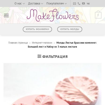
Skip
О нас
Доставка
Покупателям
to
content
0
КУПИТЬ ФОАМИРАН
КУПИТЬ МОЛДЫ
Главная страница
»
Интернет-магазин
»
Молды Листья Брассики комплект:
Большой лист и Набор из 3 малых листьев
ФИЛЬТРАЦИЯ