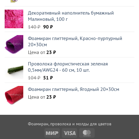
цена
цена:
составляла
129 ₽.
Декоративный наполнитель бумажный
180 ₽.
Малиновый, 100 г
Первоначальная
Текущая
140
₽
90
₽
цена
цена:
Фоамиран глиттерный, Красно-пурпурный
составляла
90 ₽.
20×30см
140 ₽.
Цена от
23
₽
Проволока флористическая зеленая
0,5мм/AWG24 - 60 см, 10 шт.
Первоначальная
Текущая
104
₽
51
₽
цена
цена:
Фоамиран глиттерный, Ягодный 20×30см
составляла
51 ₽.
Цена от
104 ₽.
23
₽
Фоамиран, проволока и молды для цветов
Mir
Visa
MasterCard