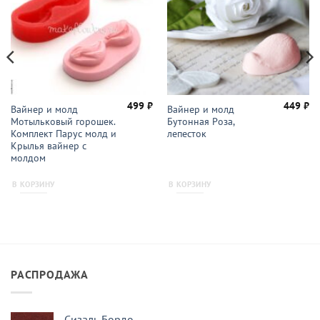
499
₽
449
₽
Вайнер и молд
Вайнер и молд
Мотыльковый горошек.
Бутонная Роза,
Комплект Парус молд и
лепесток
Крылья вайнер с
молдом
В КОРЗИНУ
В КОРЗИНУ
РАСПРОДАЖА
Сизаль Бордо