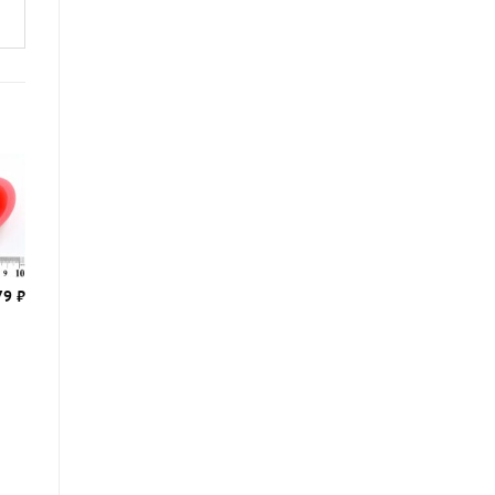
79
₽
229
₽
Молд
Лепесток
Розы
горка
малый