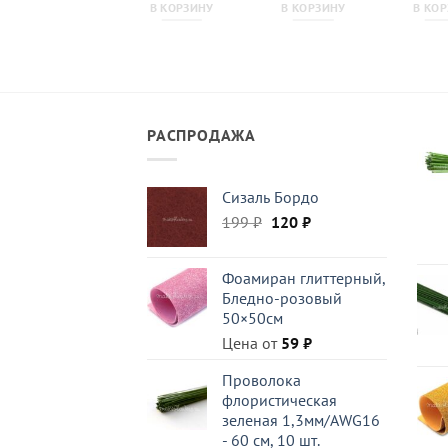
В КОРЗИНУ
В КОРЗИНУ
В КОРЗИНУ
В КО
РАСПРОДАЖА
Сизаль Бордо
Первоначальная
Текущая
199
₽
120
₽
цена
цена:
составляла
120 ₽.
Фоамиран глиттерный,
199 ₽.
Бледно-розовый
50×50см
Цена от
59
₽
Проволока
флористическая
зеленая 1,3мм/AWG16
- 60 см, 10 шт.