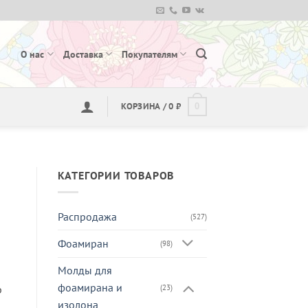
О нас
Доставка
Покупателям
КОРЗИНА /
0
₽
0
КАТЕГОРИИ ТОВАРОВ
Распродажа
(527)
Фоамиран
(98)
Молды для
фоамирана и
р
(23)
изолона