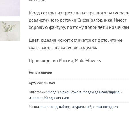
Молд состоит из трех листьев разного размера д
реалистичного веточки Снежноягодника. Имеет
хорошую фактуру, поэтому подойдет и новичкам
Цвет изделия может отличатся от фото, что не
сказывается на качестве изделия.
Производство Россия, MakeFlowers
Нет в наличии
Артикул:
MK049
Категории:
Молды MakeFlowers
,
Молды для фоамирана и
изолона
,
Молды листьев
Метки:
лист
,
молд
,
набор
,
натуральный
,
снежноягодник