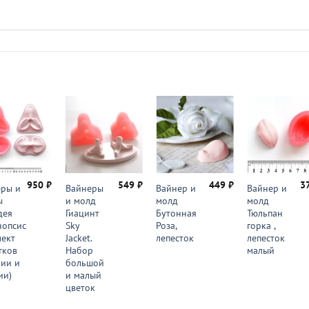
950
₽
549
₽
449
₽
3
ры и
Вайнеры
Вайнер и
Вайнер и
ы
и молд
молд
молд
дея
Гиацинт
Бутонная
Тюльпан
опсис.
Sky
Роза,
горка ,
ект
Jacket.
лепесток
лепесток
тков
Набор
малый
лии и
большой
ии)
и малый
цветок