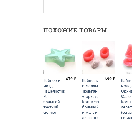
ПОХОЖИЕ ТОВАРЫ
449
₽
479
₽
699
₽
Вайнер и
Вайнер и
Вайнеры
Вайне
молд
молд
и молды
молд
Эустома
Чашелистик
Тюльпан
Орхи
(Лизиантус).
Розы
«горка».
Фален
Набор
большой,
Комплект
Компл
листьев
жесткий
большой
лепес
силикон
и малый
(сепа
лепесток
петал