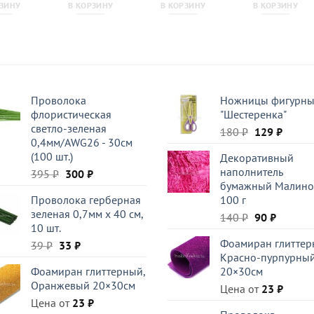
РЗИНУ
В КОРЗИНУ
В КОРЗИНУ
В КОРЗИНУ
Проволока
Ножницы фигурн
флористическая
"Шестеренка"
светло-зеленая
Первоначал
Текущ
180
₽
129
₽
0,4мм/AWG26 - 30см
цена
цена:
(100 шт.)
Декоративный
составляла
129 ₽.
наполнитель
Первоначальная
Текущая
395
₽
300
₽
180 ₽.
бумажный Малино
цена
цена:
Проволока герберная
100 г
составляла
300 ₽.
зеленая 0,7мм x 40 см,
Первоначал
Текуща
395 ₽.
140
₽
90
₽
10 шт.
цена
цена:
Фоамиран глиттер
Первоначальная
Текущая
39
₽
33
₽
составляла
90 ₽.
Красно-пурпурны
цена
цена:
140 ₽.
Фоамиран глиттерный,
20×30см
составляла
33 ₽.
Оранжевый 20×30см
39 ₽.
Цена от
23
₽
Цена от
23
₽