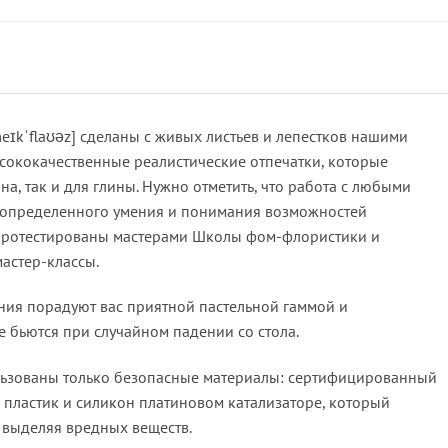
ɪkˈflaʊəz] сделаны с живых листьев и лепестков нашими
ысококачественные реалистические отпечатки, которые
а, так и для глины. Нужно отметить, что работа с любыми
т определенного умения и понимания возможностей
 протестированы мастерами Школы фом-флористики и
мастер-классы.
ия порадуют вас приятной пастельной гаммой и
 бьются при случайном падении со стола.
льзованы только безопасные материалы: сертифицированный
пластик и силикон платиновом катализаторе, который
 выделяя вредных веществ.